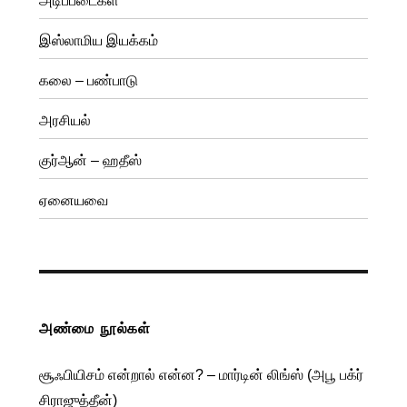
அடிப்படைகள்
இஸ்லாமிய இயக்கம்
கலை – பண்பாடு
அரசியல்
குர்ஆன் – ஹதீஸ்
ஏனையவை
அண்மை நூல்கள்
சூஃபியிசம் என்றால் என்ன? – மார்டின் லிங்ஸ் (அபூ பக்ர்
சிராஜுத்தீன்)