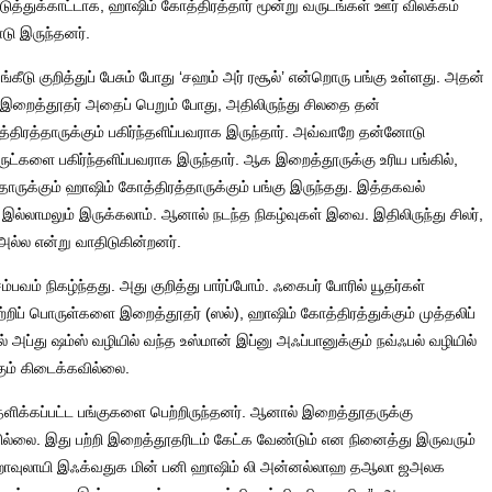
்துக்காட்டாக, ஹாஷிம் கோத்திரத்தார் மூன்று வருடங்கள் ஊர் விலக்கம்
டு இருந்தனர்.
ங்கீடு குறித்துப் பேசும் போது ‘சஹம் அர் ரசூல்’ என்றொரு பங்கு உள்ளது. அதன்
 இறைத்தூதர் அதைப் பெறும் போது, அதிலிருந்து சிலதை தன்
த்திரத்தாருக்கும் பகிர்ந்தளிப்பவராக இருந்தார். அவ்வாறே தன்னோடு
ொருட்களை பகிர்ந்தளிப்பவராக இருந்தார். ஆக இறைத்தூருக்கு உரிய பங்கில்,
்தாருக்கும் ஹாஷிம் கோத்திரத்தாருக்கும் பங்கு இருந்தது. இத்தகவல்
ல்லாமலும் இருக்கலாம். ஆனால் நடந்த நிகழ்வுகள் இவை. இதிலிருந்து சிலர்,
ல்ல என்று வாதிடுகின்றனர்.
வம் நிகழ்ந்தது. அது குறித்து பார்ப்போம். ஃகைபர் போரில் யூதர்கள்
றிப் பொருள்களை இறைத்தூதர் (ஸல்), ஹாஷிம் கோத்திரத்துக்கும் முத்தலிப்
் அப்து ஷம்ஸ் வழியில் வந்த உஸ்மான் இப்னு அஃப்பானுக்கும் நவ்ஃபல் வழியில்
்கும் கிடைக்கவில்லை.
தளிக்கப்பட்ட பங்குகளை பெற்றிருந்தனர். ஆனால் இறைத்தூதருக்கு
றவில்லை. இது பற்றி இறைத்தூதரிடம் கேட்க வேண்டும் என நினைத்து இருவரும்
ி! ஹாவுலாயி இஃக்வதுக மின் பனி ஹாஷிம் லி அன்னல்லாஹ தஆலா ஜஅலக