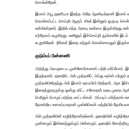
சொல்கிறேன்.
இமாம் அபூ ஹனீஃபா இறந்த அதே ஆண்டில்தான் இமாம் ஷாஃ
கொள்ளப்பட்ட செய்தி ஆகும். சிலர் இன்னும் ஒருபடி செ
என்கின்றனர். இதில் எந்த அளவு உண்மை இருக்கிறது என்று
சந்தேகம் எழுகிறது. எனினும் இச்செய்தி நூல்களில் இடம
கூறுகிறேன். நீங்கள் இதை ஏற்றுக் கொள்ளாமலும் இருக்கல
குடும்பப் பின்னணி
அடுத்து அவருடைய முன்னோர்களைப் பற்றி பார்ப்போம். 
இருந்தனர்: ஹாஷிம், அல் முத்தலிப், அப்து ஷம்ஸ் மற்றும்
முத்தலிபிலிருந்து அல் இமாம் ஷாஃபியி பிறந்தார். ஆக இ
இறைத்தூதருக்கு ஒன்று விட்ட சகோதரர் உறவு முறை ஆகி
பெரிதும் பொருட்படுத்த மாட்டார்கள். அப்படிப் பார்த்தால
தோன்றிய உமைய்யாதான் முஸ்லிம்கள் மத்தியில் தேசியவ
அல் முத்தலிபின் வழித்தோன்றல்கள், ஹாஷிமின் வழித்த
முன்னரும் இஸ்லாத்துக்குப் பின்னரும், ஹாஷிம் கோத்திர