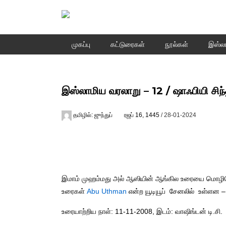
முகப்பு
கட்டுரைகள்
நூல்கள்
இஸ்லா
இஸ்லாமிய வரலாறு – 12 / ஷாஃபியி சி
Author
Posted
தமிழில்: ஜுந்துப்
ரஜப் 16, 1445
/ 28-01-2024
on
இமாம் முஹம்மது அல் ஆஸியின் ஆங்கில உரையை மொழிப
உரைகள்
Abu Uthman
என்ற யூடியூப் சேனலில் உள்ளன – 
உரையாற்றிய நாள்: 11-11-2008, இடம்: வாஷிங்டன் டி.சி.