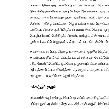
பாலைப் பிரதேசத்து மக்களோடு வாழச் சென்றார். அம்மக்க
ஆளாகியிருக்கவில்லை. நகர் பிரதேச அலுவல்கள் மற்றும் பர
உதைஃப் என்ற கோத்திரத்துடன் தங்கினார். தன் பதின்ம 
பெற்றார். எடுத்துக்காட்டாக, அபூ ஹனீஃபாவைப் போலல்
ஹனீஃபா திறமை குன்றியிருந்தார் என்பதல்ல. அவரும், ஒ
மொழியறிவைப் பெற்றிருந்தார்தான். எனினும் அல் இமாம் 
முன் வரிசையில் இருந்தார் என்றுதான் நாம் சொல்கிறோம்.
இத்தகைய நாடோடி அல்லது பாலைவனச் சூழலில் இருந்த போ
இவ்விஷயத்தில் அவர் கிட்டத்தட்ட உச்சத்தைத் தொட்டுவி
எறிய வேண்டுமெனில், ஒவ்வொரு முறையும் மிகச் சரியாக 
ஆர்வத்தைப் போல வில்வித்தை ஆர்வமும் அவருடைய உள்ளத்த
அவருடைய மனதில் ஊடுருவி இருந்தன.
மக்கத்துச் சூழல்
மக்காவில் இருந்தபோது இமாம் ஷாஃபியி பல அறிஞர்களிடம்
மற்றொருவர் முஸ்லிம் இப்னு ஃகாலித் அஸ் ஸஞ்சி. இவர்க