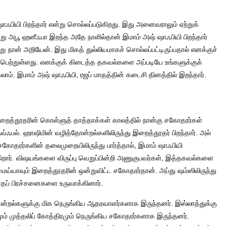
பியி பிறந்தார் என்று சொல்லப்படுகிறது. இது அனைவராலும் ஏற்றுக்
ன்று அபூ ஹனீஃபா இறந்த அதே நாளில்தான் இமாம் அஷ் ஷாஃபியி பிறந்தார்
 நான் அறியேன். இது மிகத் துல்லியமாகச் சொல்லப்பட்டிருப்பதால் எனக்குச்
் பெற்றுள்ளது. எனக்குக் கிடைத்த தகவல்களை அப்படியே உங்களுக்குக்
ாம். இமாம் அஷ் ஷாஃபியி, ரஜப் மாதத்தின் கடைசி தினத்தில் இறந்தார்.
இறைத்தூதரின் கொள்ளுத் தாத்தாக்கள் காலத்தில் நான்கு சகோதரர்கள்
 நவ்ஃபல். ஹாஷிமின் வழித்தோன்றல்களிலிருந்து இறைத்தூதர் பிறந்தார். அல்
ச்சகோதரர்களின் தலைமுறையிலிருந்து பார்த்தால், இமாம் ஷாஃபியி
றார். விஷயங்களை விருப்பு வெறுப்பின்றி அணுகுபவர்கள், இத்தகவல்களை
் உமைய்யாவும் இறைத்தூதரின் ஒன்றுவிட்ட சகோதரர்தான். அப்து ஷம்ஸிலிருந்து
ாதப் பிரச்சனைகளை உருவாக்கினார்.
ோன்றல்களுக்கு மிக நெருங்கிய ஆதரவாளர்களாக இருந்தனர். இஸ்லாத்துக்கு
மும் முத்தலிப் கோத்திரமும் நெருங்கிய சகோதரர்களாக இருந்தனர்.