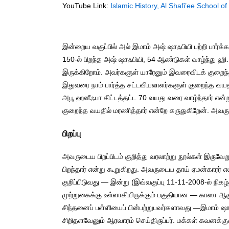
YouTube Link:
Islamic History, Al Shafi’ee School o
இன்றைய வகுப்பில் அல் இமாம் அஷ் ஷாஃபியி பற்றி பார்க
150-ல் பிறந்த அஷ் ஷாஃபியி, 54 ஆண்டுகள் வாழ்ந்து ஹி. 
இருக்கிறோம். அவர்களுள் யாரேனும் இவரைவிடக் குறைந
இதுவரை நாம் பார்த்த சட்டவியலாளர்களுள் குறைந்த வயதி
அபூ ஹனீஃபா கிட்டத்தட்ட 70 வயது வரை வாழ்ந்தார் என்
குறைந்த வயதில் மரணித்தார் என்றே கருதுகிறேன். அவருடை
பிறப்பு
அவருடைய பிறப்பிடம் குறித்து வரலாற்று நூல்கள் இருவ
பிறந்தார் என்று கூறுகிறது. அவருடைய தாய் ஏமன்காரர் 
குறிப்பிடுவது — இன்று (இவ்வகுப்பு 11-11-2008-ல் நிகழ்
முற்றுகைக்கு உள்ளாகியிருக்கும் பகுதியான — காஸா ஆகு
சிந்தனைப் பள்ளியைப் பின்பற்றுபவர்களாவது —இமாம் ஷ
சிறிதளவேனும் ஆரவாரம் செய்திருப்பர். மக்கள் கவனக்