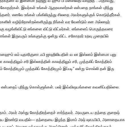
தரக்தனா வ இன்னமா நஹ்னு வ ஹும் பி மன்ஸிலதி வாஹித”. அதாவது,
கோதரர்கள். இவர்கள் உங்கள் ஆதரவாளர்கள் என்பதை நாங்கள் புரிந்து
னர். எனவே உங்கள் பங்கிலிருந்து சிலதை அவர்களுக்குக் கொடுத்தீர்கள்.
களின் வழித்தோன்றல்களிருந்து நீங்கள் வர வேண்டும் என அல்லாஹ்
ங்கு வழங்கிவிட்டு எங்களை விட்டு விட்டீர்கள். எங்களைப் பொருத்தவரை
ங்கள் இருவரும் உங்களுக்கு ஒன்று விட்ட சகோதரர் உறவு முறையில்
்னஹும் லம் யுதாரிகுனா ஃபி ஜாஹிலியதின் வ லா இஸ்லாம் இன்னமா பனு
காலத்திலும் சரி இஸ்லாத்தின் காலத்திலும் சரி, முத்தலிப் கோத்திரம்
ம் கோத்திரமும் முத்தலிப் கோத்திரமும் இப்படி” என்று சொல்லி தன் இரு
 என்பதைப் புரிந்து கொள்ளுங்கள். பலர் இவ்விஷயங்களை கவனிப்பதில்லை.
த்தோம். அவர் அஸ்து கோத்திரத்தைச் சார்ந்தவர். அவருடைய தந்தை குறைஷ்
குறைய இரண்டு வயதில்— தந்தையை இழந்த இமாம் அஷ் ஷாஃபியி, அனாதையாக
 தாய் அவரை மக்காவுக்கு அனுப்பினார். முத்தலிப் கோத்திரத்தைச்