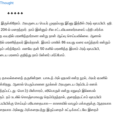
f Thought
♣ ♣ ♣ ♣ ♣
்க இருக்கிறோம். அவருடைய பெயர் முஹம்மது இப்னு இத்ரீஸ் அஷ் ஷாஃபியி. ஹி.
204-ல் மறைந்தார். நாம் இன்னும் சில சட்டவியலாளர்களைப் பற்றி பார்க்க
்த வயதில் மரணித்தார்களா என்று நான் ஆய்வு செய்யவில்லை. ஆனால்
ல் மரணித்தவர் இவர்தான். இமாம் மாலிக் 86 வயது வரை வாழ்ந்தார் என்றும்
றும் பார்த்தோம். எனவே தன் 50 களில் மரணித்த இமாம் அஷ் ஷாஃபியி,
ய மரணம் குறித்து நாம் பின்னர் பார்ப்போம்.
ேறு தகவல்களைத் தருகின்றன. யாகூத் அல் ஹமவி என்ற நூல், அவர் ஏமனில்
என்கிறது. ஆனால் பெரும்பாலான நூல்கள் அவருடைய பிறப்பிடம் எனக்
த்தப்பட்டது -மொ.ர்) மின்சாரம், எரிபொருள் என்று எதுவும் இல்லாமல்
ம். நம் உடலில் கொஞ்சமாவது தெம்பிருந்தால், குறைந்தபட்சம் ஷாஃபியி
ாஃபியிக்கு செய்யும் மரியாதையாக— காஸாவில் வாழும் மக்களுக்கு ஆதரவாக
குறைவாக அல்லது அக்கறையற்று இருப்பதைச் சுட்டிக்காட்டவே இதைச்