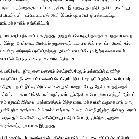
அவருடைய தந்தைக்கும் பாட்டனாருக்கும் இறைத்தூதர் நிதியுதவி வழங்கியது
 புரிவர் என்ற நம்பிக்கையில் அவர் இமாம் ஷாஃபியி-ஐ மக்காவுக்கு
ு மக்காவில் தங்கிவிட்டார்.
வறிய நிலையில் கழிந்தது. முத்தலிப் கோத்திரத்தைச் சார்ந்தவர் என்ற
 இங்கு, அன்றைய அரசியல் சூழலையும் நாம் மனதில் கொள்ள வேண்டும்.
ாக அன்று குரோதம் பரவியிருந்தது. இமாம் ஷாஃபியி-யும் இந்த வகையைச்
்பின் அழுத்தத்துக்கு உள்ளாக நேர்ந்தது.
ு வயதிலேயே குர்ஆனை மனனம் செய்தார். மேலும் மக்காவில் வளர்ந்த
த பல நபிமொழிகளையும் மனனம் செய்தார். இமாம் ஷாஃபியி-இன் காலம், பலர்
் ஆகும். நாம் இங்கு ‘அரபுகள்’ என்று சொல்லும் போது தேசியவாதத்தைக்
முஸ்லிம்களாக மாறிக் கொண்டிருந்தனர். குர்ஆனின் மொழியை கற்கும் ஆர்வம்
ாதம் எதுவும் இல்லை. அக்காலத்தில் இத்தகைய மக்களின் வருகையால் அரபு
 முன்பிருந்த தரத்தையும் சொல்வளத்தையும் அரபு மொழி இழந்து நின்றது. அரபி
க வருவதும் அங்கேயே தங்கிவிடுவதும் அரபி மொழி, குர்ஆன், ஹதீஸ்
 கூடிக்கலந்த நகரமாக இருந்தது.
ஃபியி உணர்ந்தார். எனவே தன் பதின்ம வயதில் மக்காவை விட்டு வெளியேறி