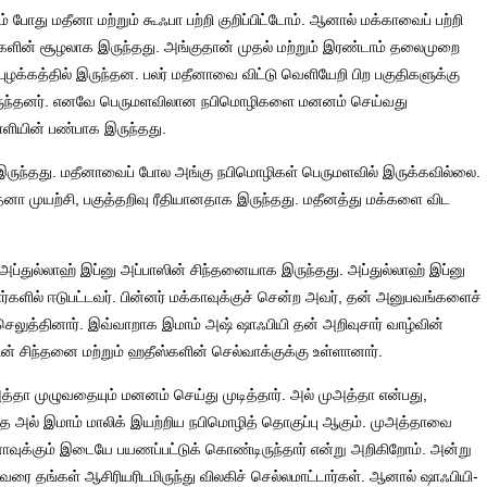
ம் போது மதீனா மற்றும் கூஃபா பற்றி குறிப்பிட்டோம். ஆனால் மக்காவைப் பற்றி
ிகளின் சூழலாக இருந்தது. அங்குதான் முதல் மற்றும் இரண்டாம் தலைமுறை
ுழக்கத்தில் இருந்தன. பலர் மதீனாவை விட்டு வெளியேறி பிற பகுதிகளுக்கு
ன் இருந்தனர். எனவே பெருமளவிலான நபிமொழிகளை மனனம் செய்வது
்ளியின் பண்பாக இருந்தது.
க இருந்தது. மதீனாவைப் போல அங்கு நபிமொழிகள் பெருமளவில் இருக்கவில்லை.
னா முயற்சி, பகுத்தறிவு ரீதியானதாக இருந்தது. மதீனத்து மக்களை விட
ப்துல்லாஹ் இப்னு அப்பாஸின் சிந்தனையாக இருந்தது. அப்துல்லாஹ் இப்னு
ர்களில் ஈடுபட்டவர். பின்னர் மக்காவுக்குச் சென்ற அவர், தன் அனுபவங்களைச்
 செலுத்தினார். இவ்வாறாக இமாம் அஷ் ஷாஃபியி தன் அறிவுசார் வாழ்வின்
ஸின் சிந்தனை மற்றும் ஹதீஸ்களின் செல்வாக்குக்கு உள்ளானார்.
ா முழுவதையும் மனனம் செய்து முடித்தார். அல் முஅத்தா என்பது,
ந்த அல் இமாம் மாலிக் இயற்றிய நபிமொழித் தொகுப்பு ஆகும். முஅத்தாவை
னாவுக்கும் இடையே பயணப்பட்டுக் கொண்டிருந்தார் என்று அறிகிறோம். அன்று
வரை தங்கள் ஆசிரியரிடமிருந்து விலகிச் செல்லமாட்டார்கள். ஆனால் ஷாஃபியி-