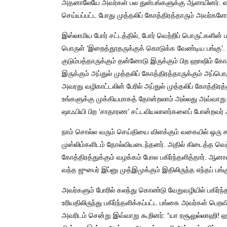
அதனாலேயே அவர்கள் பல துன்பங்களுக்கு ஆளாயினர். எடுத
செய்யப்பட்ட போது முத்தலிப் கோத்திரத்தாரும் அவர்களோ
இஸ்லாமிய போர் சட்டத்தில், போர் வெற்றிப் பொருட்களின் ப
பொருள் ‘இறைத்தூதருக்குக் கொடுக்க வேண்டிய பங்கு’.
குடும்பத்தாருக்கும் தன்னோடு இருக்கும் பிற ஹாஷிம் கோ
இருக்கும் அப்துல் முத்தலிப் கோத்திரத்தாருக்கும் அப்ப
அவரது வழிகாட்டலின் பேரில் அப்துல் முத்தலிப் கோத்திரத
உங்களுக்கு முக்கியமாகத் தோன்றலாம் அல்லது அவ்வாறு இ
ஷாஃபியி பிற ‘சாதாரண’ சட்டவியலாளர்களைப் போன்றவர் அ
நாம் சொல்ல வரும் செய்தியை விளக்கும் வகையில் ஒரு சம்ப
முஸ்லிம்களிடம் தோல்வியடைந்தனர். அதில் கிடைத்த வெற்
கோத்திரத்துக்கும் வழக்கம் போல பகிர்ந்தளித்தார். ஆனால
வந்த ஜுபைர் இப்னு முத்இமுக்கும் இதிலிருந்த எந்தப் பங
அவர்களும் போரில் கலந்து கொண்டு வேறுவழியில் பகிர்ந்
உரியதிலிருந்து பகிர்ந்தளிக்கப்பட்ட பங்கை அவர்கள் பெ
அவரிடம் சென்று இவ்வாறு கூறினர்: “யா ரசூலுல்லாஹ