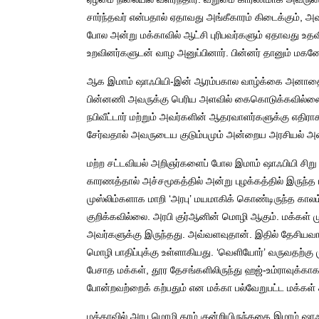
சார்ந்தவர் என்பதால் ஏதாவது அங்கீகாரம் கிடைக்கும், 
போல அன்று மக்காவில் ஆட்சி புரிபவர்களும் ஏதாவது உதவி
உறவினர்களுடன் வாழ அனுப்பினார். பின்னர் தானும் மகனோட
ஆக இமாம் ஷாஃபியி-இன் ஆரம்பகால வாழ்க்கை அனாதையாக 
பின்னணி அவருக்கு பெரிய அளவில் கைகொடுக்கவில்லை.
நபிவீட்டார் மற்றும் அவர்களின் ஆதரவாளர்களுக்கு எதிர
சேர்வதால் அவருடைய குடும்பமும் அன்றைய அரசியல் அமைப
மற்ற சட்டவியல் அறிஞர்களைப் போல இமாம் ஷாஃபியி சிற
காரணத்தால் அச்சமூகத்தில் அன்று புழக்கத்தில் இருந்
முஸ்லிம்களாக மாறி ‘அரபு’ மயமாகிக் கொண்டிருந்த காலம
குறிக்கவில்லை. அரபி குர்ஆனின் மொழி ஆகும். மக்கள் 
அவர்களுக்கு இருந்தது. அவ்வளவுதான். இதில் தேசியவ
மொழி பாதிப்புக்கு உள்ளாகியது. ‘வெளியோர்’ வருவதற்கு
பேசாத மக்கள், தூர தேசங்களிலிருந்து ஹஜ்-உம்ராவுக்கா
போன்றவற்றைக் கற்பதும் என மக்கா பல்வேறுபட்ட மக்கள்
மக்காவில் அரபு மொழி தரம் குன்றியிருந்ததை இமாம் ஷா