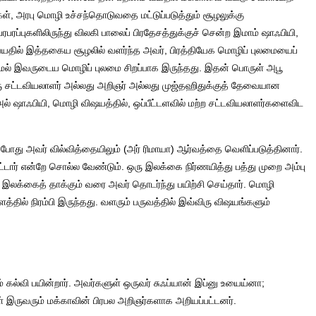
ள், அரபு மொழி உச்சந்தொடுவதை மட்டுப்படுத்தும் சூழலுக்கு
பரப்புகளிலிருந்து விலகி பாலைப் பிரதேசத்துக்குச் சென்ற இமாம் ஷாஃபியி,
வயதில் இத்தகைய சூழலில் வளர்ந்த அவர், பிரத்தியேக மொழிப் புலமையைப்
லாமல் இவருடைய மொழிப் புலமை சிறப்பாக இருந்தது. இதன் பொருள் அபூ
ரு சட்டவியலாளர் அல்லது அறிஞர் அல்லது முஜ்தஹிதுக்குத் தேவையான
அல் ஷாஃபியி, மொழி விஷயத்தில், ஒப்பீட்டளவில் மற்ற சட்டவியலாளர்களைவிட
து அவர் வில்வித்தையிலும் (அர் ரிமாயா) ஆர்வத்தை வெளிப்படுத்தினார்.
ட்டார் என்றே சொல்ல வேண்டும். ஒரு இலக்கை நிர்ணயித்து பத்து முறை அம்பு
இலக்கைத் தாக்கும் வரை அவர் தொடர்ந்து பயிற்சி செய்தார். மொழி
ில் நிரம்பி இருந்தது. வளரும் பருவத்தில் இவ்விரு விஷயங்களும்
 கல்வி பயின்றார். அவர்களுள் ஒருவர் சுஃப்யான் இப்னு உயைய்னா;
ள் இருவரும் மக்காவின் பிரபல அறிஞர்களாக அறியப்பட்டனர்.