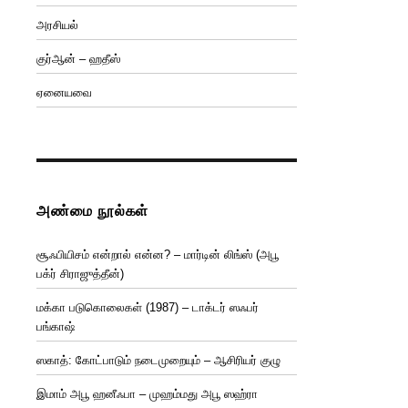
அரசியல்
குர்ஆன் – ஹதீஸ்
ஏனையவை
அண்மை நூல்கள்
சூஃபியிசம் என்றால் என்ன? – மார்டின் லிங்ஸ் (அபூ
பக்ர் சிராஜுத்தீன்)
மக்கா படுகொலைகள் (1987) – டாக்டர் ஸஃபர்
பங்காஷ்
ஸகாத்: கோட்பாடும் நடைமுறையும் – ஆசிரியர் குழு
இமாம் அபூ ஹனீஃபா – முஹம்மது அபூ ஸஹ்ரா