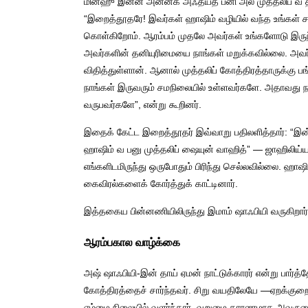
மின்ஹு இன்ன அன்னக அஃதய்த பனி அல் முத்தலிப் வ 
“இறைத்தூதரே! இவர்கள் ஹாஷிம் வழியில் வந்த உங்கள் ச
கொள்கிறோம். ஆரம்பம் முதலே அவர்கள் உங்களோடு இருந்த
அவர்களின் தனியுரிமையை நாங்கள் மறுக்கவில்லை. அவர்
விதித்துள்ளான். ஆனால் முத்தலிப் கோத்திரத்தாருக்கு ப
நாங்கள் இருவரும் சமநிலையில் உள்ளவர்களே. அதாவது நா
வருபவர்களே”, என்று கூறினர்.
இதைக் கேட்ட இறைத்தூதர் இவ்வாறு பதிலளித்தார்: “இன
ஹாஷிம் வ பனு முத்தலிப் ஷையுன் வாஹித்” — ஜாஹிலிய்யா 
எங்களிடமிருந்து ஒருபோதும் பிரிந்து செல்லவில்லை. ஹாஷி
கைவிரல்களைக் கோர்த்துக் காட்டினார்.
இத்தகைய பின்னணியிலிருந்து இமாம் ஷாஃபியி வருகிறார்
ஆரம்பகால வாழ்க்கை
அஷ் ஷாஃபியி-இன் தாய் ஏமன் நாட்டுக்காரர் என்று பார்
கோத்திரத்தைச் சார்ந்தவர். சிறு வயதிலேயே —ஏறக்
ஏழ்மை நிலையில் வளர்ந்தார். வறுமை காரணமாக அவருடைய