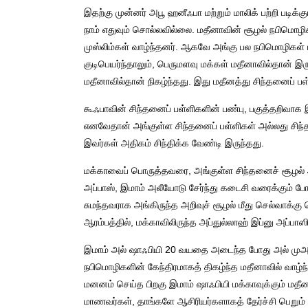
இதற்கு முன்னர் அபூ ஹனீஃபா மற்றும் மாலிக் பற்றி படிக்கு
நாம் எதுவும் சொல்லவில்லை. மதீனாவின் சூழல் நபிமொழ
முஸ்லிம்கள் வாழ்ந்தனர். ஆகவே அங்கு பல நபிமொழிகள் ப
குடிபெயர்ந்தாலும், பெருமளவு மக்கள் மதீனாவில்தா
மதீனாவில்தான் நிகழ்ந்தது. இது மதீனத்து சிந்தனைப் பள
கூஃபாவின் சிந்தனைப் பள்ளிகளின் பண்பு, பகுத்தறிவா
எனவேதான் அங்குள்ள சிந்தனைப் பள்ளிகள் அல்லது சிந்த
இவர்கள் அதிகம் சிந்திக்க வேண்டி இருந்தது.
மக்காவைப் பொருத்தவரை, அங்குள்ள சிந்தனைச் சூழல் அ
அப்பாஸ், இமாம் அலீயோடு சேர்ந்து கடைசி வரைக்கும் போ
சுமந்தவராக அங்கிருந்த அறிவுச் சூழல் மீது செல்வாக்கு
ஆரம்பத்தில், மக்காவிலிருந்த அப்துல்லாஹ் இப்னு அப்பா
இமாம் அல் ஷாஃபியி 20 வயதை அடைந்த போது அல் முஅத்த
நபிமொழிகளின் கேந்திரமாகத் திகழ்ந்த மதீனாவில் வாழ்
மனனம் செய்த பிறகு இமாம் ஷாஃபியி மக்காவுக்கும் மதீ
மாணவர்கள், தாங்களே ஆசிரியர்களாகத் தேர்ச்சி பெறும் 