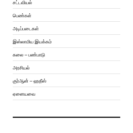
சட்டவியல்
பெண்கள்
அடிப்படைகள்
இஸ்லாமிய இயக்கம்
கலை – பண்பாடு
அரசியல்
குர்ஆன் – ஹதீஸ்
ஏனையவை