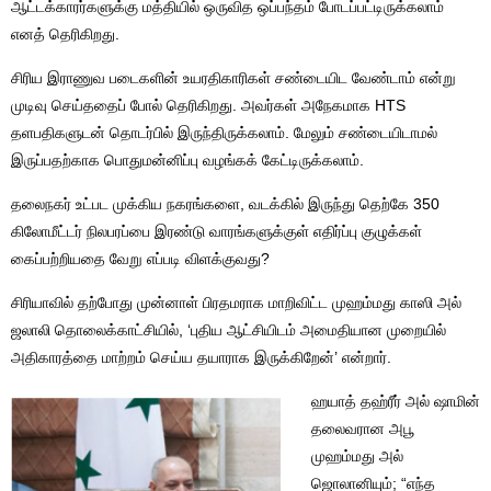
ஆட்டக்காரர்களுக்கு மத்தியில் ஒருவித ஒப்பந்தம் போடப்பட்டிருக்கலாம்
எனத் தெரிகிறது.
சிரிய இராணுவ படைகளின் உயரதிகாரிகள் சண்டையிட வேண்டாம் என்று
முடிவு செய்ததைப் போல் தெரிகிறது. அவர்கள் அநேகமாக HTS
தளபதிகளுடன் தொடர்பில் இருந்திருக்கலாம். மேலும் சண்டையிடாமல்
இருப்பதற்காக பொதுமன்னிப்பு வழங்கக் கேட்டிருக்கலாம்.
தலைநகர் உட்பட முக்கிய நகரங்களை, வடக்கில் இருந்து தெற்கே 350
கிலோமீட்டர் நிலபரப்பை இரண்டு வாரங்களுக்குள் எதிர்ப்பு குழுக்கள்
கைப்பற்றியதை வேறு எப்படி விளக்குவது?
சிரியாவில் தற்போது முன்னாள் பிரதமராக மாறிவிட்ட முஹம்மது காஸி அல்
ஜலாலி தொலைக்காட்சியில், ‘புதிய ஆட்சியிடம் அமைதியான முறையில்
அதிகாரத்தை மாற்றம் செய்ய தயாராக இருக்கிறேன்’ என்றார்.
ஹயாத் தஹ்ரீர் அல் ஷாமின்
தலைவரான அபூ
முஹம்மது அல்
ஜொலானியும்; “எந்த