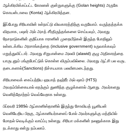
ஆக்கிரமிக்கப்பட்ட கோலான் குன்றுகளுக்கு (Golan heights) அருகே
கொயன்டாவை (Konta) ஆக்கிரமித்தன.
இப்போது சிரியாவின் உள்நாட்டு விவகாரத்திற்கு வருவோம். வருந்தத்தக்க
விதமாக, பஷார் அல் அசத் சீர்திருந்தங்களை செய்யவும், அவரது
நேசநாடுகளின் குறிப்பாக ஈரானின் முறையீடுகள் இருந்த போதிலும்
உள்ளடக்கிய அரசாங்கத்தை (inclusive government) உருவாக்கவும்
மறுத்துவிட்டார். அவரது சிறுபான்மை அலவி (alawid) குழு அதிகாரத்தை
யாருடனும் பங்குபோட்டுக் கொள்ள விரும்பவில்லை. அவரது ஆட்சி பல வருட
தடைகளால்(Sanctions) நிச்சயமாக பலவீனமடைந்தது.
சிரியாவைக் கைப்பற்றிய ஹயாத் தஹ்ரீர் அல் ஷாம் (HTS)
அவநம்பிக்கையால் எதற்கும் துணிந்த குழுக்களால் ஆனது. அவர்களது
வெளித்தோற்றம் வெவ்வேறாக உள்ளது.
பிப்ரவரி 1989ல் ஆப்கானிஸ்தானில் இருந்து சோவியத் யூனியன்
வெளியேறிய பிறகு, ஆப்கானியர்களைப் போல் அவர்களுக்கு மத்தியில்
மோதல் வெடிக்கும் வாய்ப்பு உள்ளது. சிரியா மக்களின் நலனுக்காக இது
நடக்காது என்று நம்பலாம்.