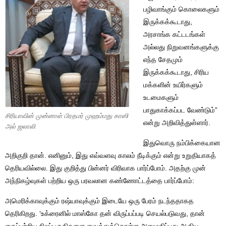
பழிவாங்கும் கொலைகளும்
இருக்கக்கூடாது,
அரசாங்க கட்டடங்கள்
அல்லது நிறுவனங்களுக்கு
எந்த சேதமும்
இருக்கக்கூடாது, சிரிய
மக்களின் உயிர்களும்
உடமைகளும்
பாதுகாக்கப்பட வேண்டும்”
சிரியாவின் முன்னாள் பிரதமர் முஹம்மது காஸி
என்று அறிவித்துள்ளார்.
அல் ஜலாலி
இதுவொரு நம்பிக்கையான
அறிகுறி தான். எனினும், இது எவ்வளவு காலம் நீடிக்கும் என்று உறுதியாகத்
தெரியவில்லை. இது குறித்து பின்னர் விரிவாக பார்ப்போம். அதற்கு முன்
அந்நிகழ்வுகள் பற்றிய ஒரு பரவலான கண்ணோட்டத்தை பார்ப்போம்:
அமெரிக்காவுக்கும் ரஷ்யாவுக்கும் இடையே ஒரு பேரம் நடந்ததாகத
தெரிகிறது. ‘உக்ரைனில் மாஸ்கோ தன் விருப்பப்படி செயல்படுவது, தான்