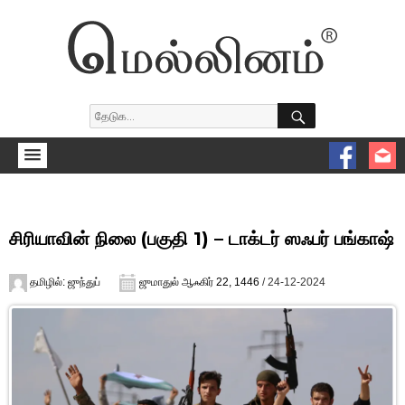
SEARCH
Search
for:
சிரியாவின் நிலை (பகுதி 1) – டாக்டர் ஸஃபர் பங்காஷ்
Author
Posted
தமிழில்: ஜுந்துப்
ஜுமாதுல் ஆஃகிர் 22, 1446
/ 24-12-2024
on