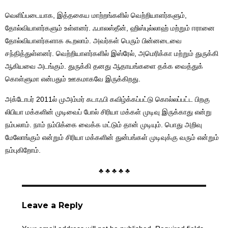
வெளிப்படையாக, இத்தகைய மாற்றங்களில் வெற்றியாளர்களும்,
தோல்வியாளர்களும் உள்ளனர். ஃபாலஸ்தீன், ஹிஸ்புல்லாஹ் மற்றும் ஈரானை
தோல்வியாளர்களாக கூறலாம். அவர்கள் பெரும் பின்னடைவை
சந்தித்துள்ளனர். வெற்றியாளர்களில் இஸ்ரேல், அமெரிக்கா மற்றும் துருக்கி
ஆகியவை அடங்கும். துருக்கி தனது ஆதாயங்களை தக்க வைத்துக்
கொள்ளுமா என்பதும் ஊகமாகவே இருக்கிறது.
அக்டோபர் 2011ல் முஅம்மர் கடாஃபி கவிழ்க்கப்பட்டு கொல்லப்பட்ட பிறகு
லிபியா மக்களின் முடிவைப் போல் சிரியா மக்கள் முடிவு இருக்காது என்று
நம்பலாம். நாம் நம்பிக்கை வைக்க மட்டும் தான் முடியும். பொது அறிவு
மேலோங்கும் என்றும் சிரியா மக்களின் துன்பங்கள் முடிவுக்கு வரும் என்றும்
நம்புகிறோம்.
♣ ♣ ♣ ♣ ♣
Leave a Reply