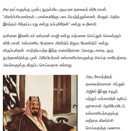
சில நாட்களுக்கு முன்பு துருக்கிய குடியரசு தலைவர் எர்டோகன்,
“கிளர்ச்சியாளர்கள் டமாஸ்கஸிற்கு படையெடுத்துள்ளனர். மேலும் அதிக
இரத்தம் சிந்தப்படாது என்று நம்புகிறேன்” என்று கூறினார்.
தன்னை இரண்டாம் உஸ்மான் காஜி என்று கற்பனை செய்துக் கொள்ளும்
எர்டோகன் ‘உஸ்மானிய பேரரசை மீண்டும் நிறுவ வேண்டும்’ என்று
விரும்புகிறார். சாத்தியமற்ற இந்த கனவிற்கான அவரது பாதை, ஒரு
நூற்றாண்டுக்கு முன் அரேபியர்கள் உஸ்மானியர்களுக்கு செய்த காரியத்தை
அவர்களுக்கு திரும்ப செய்வதாக உள்ளது.
அரபு கோத்திரத்
தலைவர்களான அப்துல்
அஜிஸ் இப்னு சவூத்
மற்றும் மக்காவின் ஷரீஃப்
ஹுசைன் ஆகியோரிடம்,
உஸ்மானியர்களுக்கு
எதிராக கிளர்ச்சி
செய்வதற்கு பலனாக