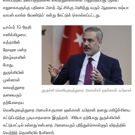
கைப்பற்றிய நிலப்பகுதிகளை வைத்துக்கொள்ள அனுமதிப்பது ஆகிய
சலுகைகளுக்கு பதிலாக அசத் ஆட்சிக்கு அளித்து வரும் ஆதரவை ரஷ்யா
வாபஸ் வாங்க வேண்டும்’ என்று கேட்டுக் கொள்ளப்பட்டது.
டிசம்பர் 7ம் தேதி
சனிக்கிழமை,
கத்தாரின்
தோஹா மன்ற
நிகழ்வுகளின்
போது,
துருக்கியின்
முன்னாள்
உளவுத்துறை
துருக்கி வெளியுறவுத்துறை அமைச்சர் ஹக்கான் ஃபிதான்
தலைவரும்
தற்போதைய
வெளியுறவுத்துறை அமைச்சருமான ஹக்கான் ஃபிதான் தனது மகிழ்ச்சியை
கட்டுப்படுத்த முடியாதவராக இருந்தார். ‘சிரியா தற்போது துருக்கியின்
கட்டுபாட்டில் உள்ளது’என்பதை அனைவரும் புரிந்துக்கொள்ளும் விதத்தில்
வெற்றித் தொனியில் பேசினார்.