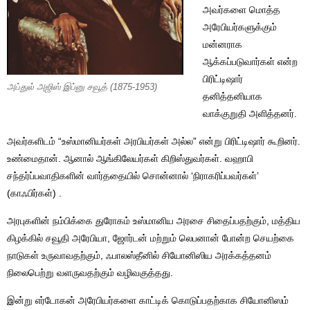
அவர்களை மொத்த
அரேபியர்களுக்கும்
மன்னராக
ஆக்கப்படுவார்கள் என்ற
பிரிட்டிஷார்
அப்துல் அஜிஸ் இப்னு சவூத் (1875-1953)
தனித்தனியாக
வாக்குறுதி அளித்தனர்.
அவர்களிடம் “உஸ்மானியர்கள் அரபியர்கள் அல்ல” என்று பிரிட்டிஷார் கூறினர்.
உண்மைதான். ஆனால் ஆங்கிலேயர்கள் கிறிஸ்துவர்கள். வஹாபி
சந்தர்ப்பவாதிகளின் வார்ததையில் சொன்னால் ‘நிராகரிப்பவர்கள்’
(காஃபிர்கள்) .
அரபுகளின் நம்பிக்கை துரோகம் உஸ்மானிய அரசை சிதைப்பதற்கும், மத்திய
கிழக்கில் சவூதி அரேபியா, ஜோர்டன் மற்றும் லெபனான் போன்ற செயற்கை
நாடுகள் உருவாவதற்கும், ஃபாலஸ்தீனில் சியோனிஸிய அரக்கத்தனம்
நிலைபெற்று வளருவதற்கும் வழிவகுத்தது.
இன்று எர்டோகன் அரேபியர்களை காட்டிக் கொடுப்பதற்காக சியோனிஸம்