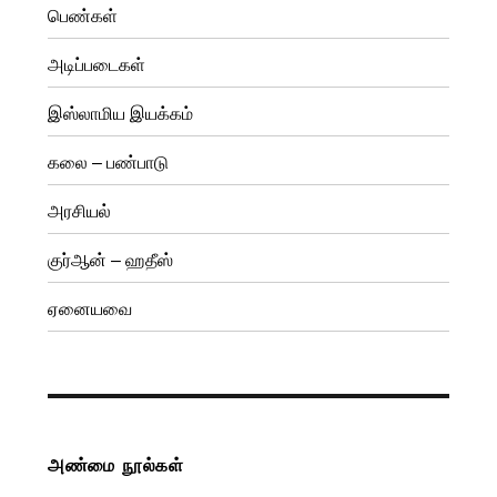
பெண்கள்
அடிப்படைகள்
இஸ்லாமிய இயக்கம்
கலை – பண்பாடு
அரசியல்
குர்ஆன் – ஹதீஸ்
ஏனையவை
அண்மை நூல்கள்