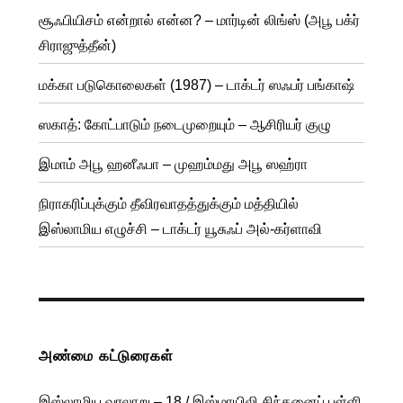
சூஃபியிசம் என்றால் என்ன? – மார்டின் லிங்ஸ் (அபூ பக்ர்
சிராஜுத்தீன்)
மக்கா படுகொலைகள் (1987) – டாக்டர் ஸஃபர் பங்காஷ்
ஸகாத்: கோட்பாடும் நடைமுறையும் – ஆசிரியர் குழு
இமாம் அபூ ஹனீஃபா – முஹம்மது அபூ ஸஹ்ரா
நிராகரிப்புக்கும் தீவிரவாதத்துக்கும் மத்தியில்
இஸ்லாமிய எழுச்சி – டாக்டர் யூசுஃப் அல்-கர்ளாவி
அண்மை கட்டுரைகள்
இஸ்லாமிய வரலாறு – 18 / இஸ்மாயிலி சிந்தனைப் பள்ளி