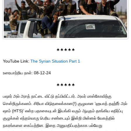
♣ ♣ ♣ ♣ ♣
YouTube Link:
The Syrian Situation Part 1
உரையாற்றிய நாள்: 08-12-24
♣ ♣ ♣ ♣ ♣
பஷார் அல் அசத் நாட்டை விட்டு தப்பிவிட்டார். அவர் மாஸ்கோவிற்கு
சென்றிருக்கலாம். சிரியா விடுதலைக்கான(!) குழுவான ‘ஹயாத் தஹ்ரீர் அல்
ஷாம் (HTS)’ என்ற பதாகையுடன் இயங்கி வரும் ஆயுதம் தாங்கிய எதிர்ப்பு
குழுக்கள் எந்தவொரு பெரிய சண்டையும் இன்றி மின்னல் வேகத்தில்
நகரங்களை கைப்பற்றின. இதை அனுமதிப்பதற்காக பல்வேறு