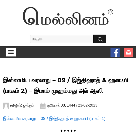
SEARCH
Search
for:
இஸ்லாமிய வரலாறு – 09 / இஜ்திஹாத் & ஹனஃபி
(பாகம் 2) – இமாம் முஹம்மது அல் ஆஸி
Author
Posted
தமிழில்: ஜுந்துப்
ஷஅபான் 03, 1444
/ 23-02-2023
on
இஸ்லாமிய வரலாறு – 09 / இஜ்திஹாத் & ஹனஃபி (பாகம் 1)
♦ ♦ ♦ ♦ ♦