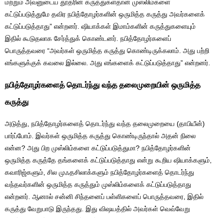
மற்றும் அவனுடைய தூதரின் கருத்துகள்தான் முஸ்லிம்களை
கட்டுப்படுத்துமே தவிர நபித்தோழர்களின் ஒருமித்த கருத்து அவர்களைக்
கட்டுப்படுத்தாது” என்றனர். ஷியாக்கள் இமாம்களின் கருத்துகளையும்
இதில் கூடுதலாக சேர்த்துக் கொண்டனர். நபித்தோழர்களைப்
பொருத்தவரை “அவர்கள் ஒருமித்த கருத்து கொண்டிருக்கலாம். அது பற்றி
எங்களுக்குக் கவலை இல்லை. அது எங்களைக் கட்டுப்படுத்தாது” என்றனர்.
நபித்தோழர்களைத் தொடர்ந்து வந்த தலைமுறையின் ஒருமித்த
கருத்து
அடுத்து, நபித்தோழர்களைத் தொடர்ந்து வந்த தலைமுறையை (தாபியீன்)
பார்ப்போம். இவர்கள் ஒருமித்த கருத்து கொண்டிருந்தால் அதன் நிலை
என்ன? அது பிற முஸ்லிம்களை கட்டுப்படுத்துமா? நபித்தோழர்களின்
ஒருமித்த கருத்தே தங்களைக் கட்டுப்படுத்தாது என்று கூறிய ஷியாக்களும்,
கவாரிஜ்களும், சில முஃதசிலாக்களும் நபித்தோழர்களைத் தொடர்ந்து
வந்தவர்களின் ஒருமித்த கருத்தும் முஸ்லிம்களைக் கட்டுப்படுத்தாது
என்றனர். ஆனால் சன்னி சிந்தனைப் பள்ளிகளைப் பொருத்தவரை, இதில்
கருத்து வேறுபாடு இருந்தது. இது விஷயத்தில் அவர்கள் வெவ்வேறு