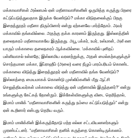
மக்காவாசிகள் அல்லாமல் ஏன் மதீனாவாசிகளின் ஒருமித்த கருத்து பிறரை
கட்டுப்படுத்துவதாக இருக்க வேண்டும்? மக்கா விடுதலைக்குப் பிறகு
இறைத்தூதர் மதீனா திரும்பினார் என்று ஏற்கனவே பார்த்தோம். அவர்
மக்காவில் தங்கவில்லை. அதற்கு தக்க காரணம் இருந்தது. இஸ்லாத்தின்
தலைநகரம் மதீனாவாகவே இருந்தது. அபூ பக்கர், உமர், உஸ்மான், அலீ என
யாரும் மக்காவை தலைநகரம் ஆக்கவில்லை. ‘மக்காவில் புனிதப்
பள்ளிவாசல் உள்ளதே; இஸ்லாமிய வரலாற்றுக்கு, அதன் மைல்கற்களுக்குச்
சொந்தமான மக்கா, இப்ராஹீம் (அலை) வரை நீழும் பாரம்பரியம் கொண்ட
மக்காவை விடுத்து இறைத்தூதர் ஏன் மதீனாவில் தங்க வேண்டும்?
இஸ்லாத்தை மையமாகக் கொண்டு முஸ்லிம்களின் மீது ஆட்சி
செலுத்தியவர்கள் மக்காவை விடுத்து ஏன் மதீனாவில் இருந்தனர்?’ என்று
உங்களுக்கு கேட்கத் தோன்றும். இக்கேள்விகளுக்கு விடை தெரிந்தால்,
இமாம் மாலிக் “மதீனாவாசிகளின் கருத்து நம்மை கட்டுப்படுத்தும்” என்று
ஏன் கூறினார் என்பது தெரிய வரும்.
இமாம் மாலிக்கின் இக்கருத்தோடு மற்ற எல்லா சட்டவியலாளர்களும்
முரண்பட்டனர். “மதீனாவாசிகள் தனிக் கருத்தை கொண்டிருக்கலாம்.