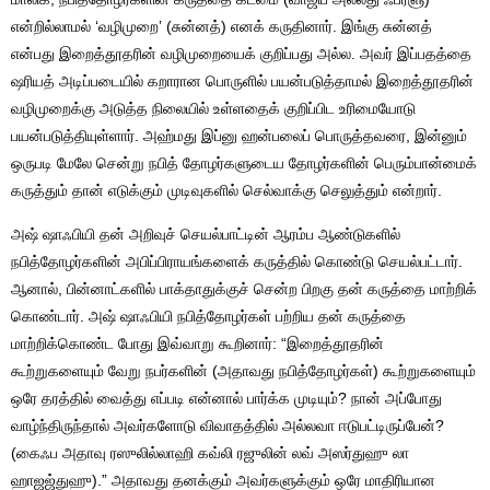
என்றில்லாமல் ‘வழிமுறை’ (சுன்னத்) எனக் கருதினார். இங்கு சுன்னத்
என்பது இறைத்தூதரின் வழிமுறையைக் குறிப்பது அல்ல. அவர் இப்பதத்தை
ஷரியத் அடிப்படையில் கறாரான பொருளில் பயன்படுத்தாமல் இறைத்தூதரின்
வழிமுறைக்கு அடுத்த நிலையில் உள்ளதைக் குறிப்பிட உரிமையோடு
பயன்படுத்தியுள்ளார். அஹ்மது இப்னு ஹன்பலைப் பொருத்தவரை, இன்னும்
ஒருபடி மேலே சென்று நபித் தோழர்களுடைய தோழர்களின் பெரும்பான்மைக்
கருத்தும் தான் எடுக்கும் முடிவுகளில் செல்வாக்கு செலுத்தும் என்றார்.
அஷ் ஷாஃபியி தன் அறிவுச் செயல்பாட்டின் ஆரம்ப ஆண்டுகளில்
நபித்தோழர்களின் அபிப்பிராயங்களைக் கருத்தில் கொண்டு செயல்பட்டார்.
ஆனால், பின்னாட்களில் பாக்தாதுக்குச் சென்ற பிறகு தன் கருத்தை மாற்றிக்
கொண்டார். அஷ் ஷாஃபியி நபித்தோழர்கள் பற்றிய தன் கருத்தை
மாற்றிக்கொண்ட போது இவ்வாறு கூறினார்: “இறைத்தூதரின்
கூற்றுகளையும் வேறு நபர்களின் (அதாவது நபித்தோழர்கள்) கூற்றுகளையும்
ஒரே தரத்தில் வைத்து எப்படி என்னால் பார்க்க முடியும்? நான் அப்போது
வாழ்ந்திருந்தால் அவர்களோடு விவாதத்தில் அல்லவா ஈடுபட்டிருப்பேன்?
(கைஃப அதாவு ரஸுலில்லாஹி கவ்லி ரஜுலின் லவ் அஸர்துஹு லா
ஹாஜஜ்துஹு).” அதாவது தனக்கும் அவர்களுக்கும் ஒரே மாதிரியான