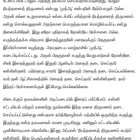
உடன்படாவிட்டாலும் அதற்கு நியாயம் செய்வதாகப்படுகிறது. மேலும்
நிபந்தனைத் திருமணம் என்பது ‘முத்ஆ’ என்பதின் நேர்பொருள் அல்ல.
அதன் எல்லா கூறுகளையும் உள்ளடக்கிப் பார்த்தால் நிபந்தனைத் திருமணம்
என்று சொல்வதுதான் அதற்கான பொருத்தமான மொழிபெயர்ப்பு என்று
நினைக்கிறேன். இது ஏதோ புதிதாகத் தோன்றிய பிரச்சனை அல்ல.
வருந்தத்தக்க விதமாக இறைத்தூதரின் மறைவுக்குப் பிறகுதான்
இப்பிரச்சனை எழுந்தது. அவருடைய வாழ்நாளில் ‘முத்ஆ’
கடைபிடிக்கப்பட்டது. அதன் பிறகுதான் கருத்து வேறுபாடுகள் தோன்றின.
சிலர் இறைத்தூதர் தன் இறுதி ஆண்டில் அதைத் தடை செய்தார்
என்கின்றனர். மற்றொரு சாரார் ‘இறைத்தூதர் அதைத் தடை செய்யவில்லை;
உமர் தன் ஆட்சிகாலத்தில் அதைத் தடை செய்தார்’ என்கின்றனர். நாம்
இந்தப் பிரச்சனைக்குள் இப்போது செல்லவில்லை.
கிடைக்கும் தகவல்களின் அடிப்படையில் இதைப் பார்ப்போம். சன்னி
சட்டவியல் மற்றும் வரலாற்று நூல்களில் இந்த வகை திருமணம் தடை
செய்யப்பட்டுள்ளது என்பதாக நபித்தோழர்கள் மத்தியில் ஒருமித்த கருத்து
இருந்தது என்ற தகவலைக் காண முடிகிறது. எனினும் சட்டவியலில்
முன்னோடியாக விளங்கிய இப்னு அப்பாஸ் ‘நிபந்தனைத் திருமணம் கூடும்’
என்கிறார். இது பெரும்பான்மைக் கருத்தோ குறிப்பிடத்தக்க எண்ணிக்கை