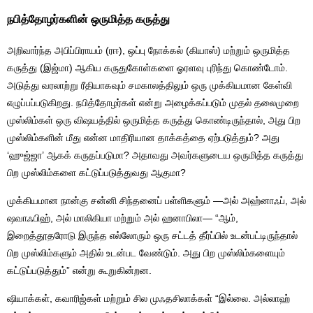
நபித்தோழர்களின் ஒருமித்த கருத்து
அறிவார்ந்த அபிப்பிராயம் (ரஈ), ஒப்பு நோக்கல் (கியாஸ்) மற்றும் ஒருமித்த
கருத்து (இஜ்மா) ஆகிய கருதுகோள்களை ஓரளவு புரிந்து கொண்டோம்.
அடுத்து வரலாற்று ரீதியாகவும் சமகாலத்திலும் ஒரு முக்கியமான கேள்வி
எழுப்பப்படுகிறது. நபித்தோழர்கள் என்று அழைக்கப்படும் முதல் தலைமுறை
முஸ்லிம்கள் ஒரு விஷயத்தில் ஒருமித்த கருத்து கொண்டிருந்தால், அது பிற
முஸ்லிம்களின் மீது என்ன மாதிரியான தாக்கத்தை ஏற்படுத்தும்? அது
‘ஹுஜ்ஜா’ ஆகக் கருதப்படுமா? அதாவது அவர்களுடைய ஒருமித்த கருத்து
பிற முஸ்லிம்களை கட்டுப்படுத்துவது ஆகுமா?
முக்கியமான நான்கு சன்னி சிந்தனைப் பள்ளிகளும் —அல் அஹ்னாஃப், அல்
ஷவாஃபிஹ், அல் மாலிகியா மற்றும் அல் ஹனாபிலா— “ஆம்,
இறைத்தூதரோடு இருந்த எல்லோரும் ஒரு சட்டத் தீர்ப்பில் உடன்பட்டிருந்தால்
பிற முஸ்லிம்களும் அதில் உடன்பட வேண்டும். அது பிற முஸ்லிம்களையும்
கட்டுப்படுத்தும்” என்று கூறுகின்றன.
ஷியாக்கள், கவாரிஜ்கள் மற்றும் சில முஃதசிலாக்கள் “இல்லை. அல்லாஹ்