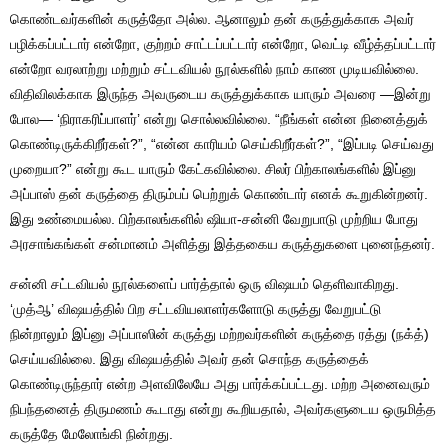
கொண்டவர்களின் கருத்தோ அல்ல. ஆனாலும் தன் கருத்துக்காக அவர்
பழிக்கப்பட்டார் என்றோ, குற்றம் சாட்டப்பட்டார் என்றோ, வெட்டி வீழ்த்தப்பட்டார்
என்றோ வரலாற்று மற்றும் சட்டவியல் நூல்களில் நாம் காண முடியவில்லை.
விதிவிலக்காக இருந்த அவருடைய கருத்துக்காக யாரும் அவரை —இன்று
போல— ‘நிராகரிப்பாளர்’ என்று சொல்லவில்லை. “நீங்கள் என்ன நினைத்துக்
கொண்டிருக்கிறீர்கள்?”, “என்ன காரியம் செய்கிறீர்கள்?”, “இப்படி செய்வது
முறையா?” என்று கூட யாரும் கேட்கவில்லை. சிலர் பிற்காலங்களில் இப்னு
அப்பாஸ் தன் கருத்தை திரும்பப் பெற்றுக் கொண்டார் எனக் கூறுகின்றனர்.
இது உண்மையல்ல. பிற்காலங்களில் ஷியா-சன்னி வேறுபாடு முற்றிய போது
அரசாங்கங்கள் சன்மானம் அளித்து இத்தகைய கருத்துகளை புனைந்தனர்.
சன்னி சட்டவியல் நூல்களைப் பார்த்தால் ஒரு விஷயம் தெளிவாகிறது.
‘முத்ஆ’ விஷயத்தில் பிற சட்டவியலாளர்களோடு கருத்து வேறுபட்டு
நின்றாலும் இப்னு அப்பாஸின் கருத்து மற்றவர்களின் கருத்தை ரத்து (நக்த்)
செய்யவில்லை. இது விஷயத்தில் அவர் தன் சொந்த கருத்தைக்
கொண்டிருந்தார் என்ற அளவிலேயே அது பார்க்கப்பட்டது. மற்ற அனைவரும்
நிபந்தனைத் திருமணம் கூடாது என்று கூறியதால், அவர்களுடைய ஒருமித்த
கருத்தே மேலோங்கி நின்றது.