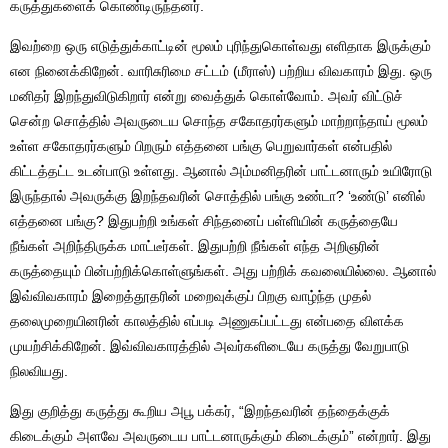
கருத்துகளைக் கொண்டிருந்தனர்.
இவற்றை ஒரு எடுத்துக்காட்டின் மூலம் புரிந்துகொள்வது எளிதாக இருக்கும்
என நினைக்கிறேன். வாரிசுரிமை சட்டம் (மீராஸ்) பற்றிய விவகாரம் இது. ஒரு
மனிதர் இறந்துவிடுகிறார் என்று வைத்துக் கொள்வோம். அவர் விட்டுச்
சென்ற சொத்தில் அவருடைய சொந்த சகோதரர்களும் மாற்றாந்தாய் மூலம்
உள்ள சகோதரர்களும் பிறரும் எத்தனை பங்கு பெறுவார்கள் என்பதில்
கிட்டத்தட்ட உடன்பாடு உள்ளது. ஆனால் அம்மனிதரின் பாட்டனாரும் உயிரோடு
இருந்தால் அவருக்கு இறந்தவரின் சொத்தில் பங்கு உண்டா? ‘உண்டு’ எனில்
எத்தனை பங்கு? இதுபற்றி உங்கள் சிந்தனைப் பள்ளியின் கருத்தையே
நீங்கள் அறிந்திருக்க மாட்டீர்கள். இதுபற்றி நீங்கள் எந்த அறிஞரின்
கருத்தையும் பின்பற்றிக்கொள்ளுங்கள். அது பற்றிக் கவலையில்லை. ஆனால்
இவ்விவகாரம் இறைத்தூதரின் மறைவுக்குப் பிறகு வாழ்ந்த முதல்
தலைமுறையினரின் காலத்தில் எப்படி அணுகப்பட்டது என்பதை விளக்க
முயற்சிக்கிறேன். இவ்விவகாரத்தில் அவர்களிடையே கருத்து வேறுபாடு
நிலவியது.
இது குறித்து கருத்து கூறிய அபூ பக்கர், “இறந்தவரின் தந்தைக்குக்
கிடைக்கும் அளவே அவருடைய பாட்டனாருக்கும் கிடைக்கும்” என்றார். இது