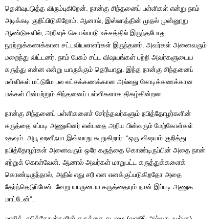
தெளிவுபடுத்த விரும்புகிறேன். நான்கு சிந்தனைப் பள்ளிகள் என்று நாம்
அடிக்கடி குறிப்பிடுகிறோம். ஆனால், இஸ்லாத்தின் முதல் முன்னூறு
ஆண்டுகளில், அறிவுச் செயல்பாடு உச்சத்தில் இருந்தபோது
நூற்றுக்கணக்கான சட்டவியலாளர்கள் இருந்தனர். அவர்கள் அனைவரும்
மறைந்து விட்டனர். நாம் பேசும் சட்ட விஷயங்கள் பற்றி அவர்களுடைய
கருத்து என்ன என்று யாருக்கும் தெரியாது. இந்த நான்கு சிந்தனைப்
பள்ளிகள் மட்டுமே பல லட்சக்கணக்கான அல்லது கோடிக்கணக்கான
மக்கள் பின்பற்றும் சிந்தனைப் பள்ளிகளாக திகழ்கின்றன.
நான்கு சிந்தனைப் பள்ளிகளைச் சேர்ந்தவர்களும் நபித்தோழர்களின்
கருத்தை எப்படி அணுகினர் என்பதை அறிய பின்வரும் மேற்கோள்கள்
உதவும். அபூ ஹனீஃபா இவ்வாறு கூறுகிறார்: “ஒரு விஷயம் குறித்து
நபித்தோழர்கள் அனைவரும் ஒரே கருத்தை கொண்டிருப்பின் அதை நான்
ஏற்றுக் கொள்வேன். ஆனால் அவர்கள் மாறுபட்ட கருத்துக்களைக்
கொண்டிருந்தால், அதில் எது சரி என எனக்குப்படுகிறதோ அதை
தேர்ந்தெடுப்பேன். வேறு யாருடைய கருத்தையும் நான் இப்படி அணுக
மாட்டேன்”.
மாலிக், நபித்தோழர்களின் கருத்தை கடமை (வாஜிப் அல்லது ஃபர்ளு)