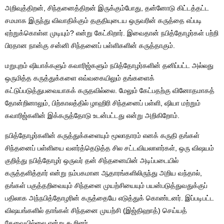
அறிவுத்திறன், சிந்தனைத்திறன் இருக்கும்போது, தன்னோடு கிட்டத்தட்ட
சமமாக இருந்து விவாதிக்கும் தகுதியுடைய ஒருவரின் கருத்தை எப்படி
ஏற்றுக்கொள்ள முடியும்? என்று கேட்கிறார். இவைதான் நபித்தோழர்கள் பற்றி
பிரதான நான்கு சன்னி சிந்தனைப் பள்ளிகளின் கருத்தாகும்.
மறுபுறம் ஷியாக்களும் கவாரிஜ்களும் நபித்தோழர்களின் தனிப்பட்ட அல்லது
ஒருமித்த கருத்துக்களை எவ்வகையிலும் தங்களைக்
கட்டுப்படுத்துபவையாகக் கருதவில்லை. மேலும் கேட்பதற்கு வினோதமாகத்
தோன்றினாலும், பிற்காலத்தில் ழாஹிரி சிந்தனைப் பள்ளி, ஷியா மற்றும்
கவாரிஜ்களின் இக்கருத்தோடு உடன்பட்டது என்று அறிகிறோம்.
நபித்தோழர்களின் கருத்துக்களையும் மூலாதாரம் எனக் கருதி தங்கள்
சிந்தனைப் பள்ளியை வளர்த்தெடுத்த சில சட்டவியலாளர்கள், ஒரு விஷயம்
குறித்து நபித்தோழர் ஒருவர் தன் சிந்தனையின் அடிப்படையில்
கருத்தளித்தார் என்று நம்பகமான ஆதாரங்களிலிருந்து அறிய வந்தால்,
தங்கள் பகுத்தறிவையும் சிந்தனை முயற்சியையும் பயன்படுத்துவதுக்குப்
பதிலாக அந்நபித்தோழரின் கருத்தையே எடுத்துக் கொண்டனர். இப்படிபட்ட
விஷயங்களில் தாங்கள் சிந்தனை முயற்சி (இஜ்திஹாத்) செய்யத்
தேவையில்லை என்று கூறினர்.