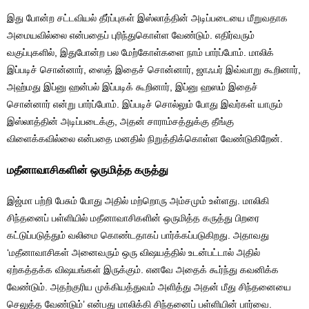
இது போன்ற சட்டவியல் தீர்ப்புகள் இஸ்லாத்தின் அடிப்படையை மீறுவதாக
அமையவில்லை என்பதைப் புரிந்துகொள்ள வேண்டும். எதிர்வரும்
வகுப்புகளில், இதுபோன்ற பல மேற்கோள்களை நாம் பார்ப்போம். மாலிக்
இப்படிச் சொன்னார், ஸைத் இதைச் சொன்னார், ஜாஃபர் இவ்வாறு கூறினார்,
அஹ்மது இப்னு ஹன்பல் இப்படிக் கூறினார், இப்னு ஹஸம் இதைச்
சொன்னார் என்று பார்ப்போம். இப்படிச் சொல்லும் போது இவர்கள் யாரும்
இஸ்லாத்தின் அடிப்படைக்கு, அதன் சாராம்சத்துக்கு தீங்கு
விளைக்கவில்லை என்பதை மனதில் நிறுத்திக்கொள்ள வேண்டுகிறேன்.
மதீனாவாசிகளின் ஒருமித்த கருத்து
இஜ்மா பற்றி பேசும் போது அதில் மற்றொரு அம்சமும் உள்ளது. மாலிகி
சிந்தனைப் பள்ளியில் மதீனாவாசிகளின் ஒருமித்த கருத்து பிறரை
கட்டுப்படுத்தும் வலிமை கொண்டதாகப் பார்க்கப்படுகிறது. அதாவது
‘மதீனாவாசிகள் அனைவரும் ஒரு விஷயத்தில் உடன்பட்டால் அதில்
ஏற்கத்தக்க விஷயங்கள் இருக்கும். எனவே அதைக் கூர்ந்து கவனிக்க
வேண்டும். அதற்குரிய முக்கியத்துவம் அளித்து அதன் மீது சிந்தனையை
செலுத்த வேண்டும்’ என்பது மாலிக்கி சிந்தனைப் பள்ளியின் பார்வை.