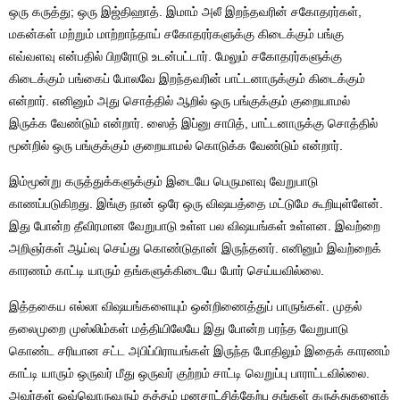
ஒரு கருத்து; ஒரு இஜ்திஹாத். இமாம் அலீ இறந்தவரின் சகோதரர்கள்,
மகன்கள் மற்றும் மாற்றாந்தாய் சகோதரர்களுக்கு கிடைக்கும் பங்கு
எவ்வளவு என்பதில் பிறரோடு உடன்பட்டார். மேலும் சகோதரர்களுக்கு
கிடைக்கும் பங்கைப் போலவே இறந்தவரின் பாட்டனாருக்கும் கிடைக்கும்
என்றார். எனினும் அது சொத்தில் ஆறில் ஒரு பங்குக்கும் குறையாமல்
இருக்க வேண்டும் என்றார். ஸைத் இப்னு சாபித், பாட்டனாருக்கு சொத்தில்
மூன்றில் ஒரு பங்குக்கும் குறையாமல் கொடுக்க வேண்டும் என்றார்.
இம்மூன்று கருத்துக்களுக்கும் இடையே பெருமளவு வேறுபாடு
காணப்படுகிறது. இங்கு நான் ஒரே ஒரு விஷயத்தை மட்டுமே கூறியுள்ளேன்.
இது போன்ற தீவிரமான வேறுபாடு உள்ள பல விஷயங்கள் உள்ளன. இவற்றை
அறிஞர்கள் ஆய்வு செய்து கொண்டுதான் இருந்தனர். எனினும் இவற்றைக்
காரணம் காட்டி யாரும் தங்களுக்கிடையே போர் செய்யவில்லை.
இத்தகைய எல்லா விஷயங்களையும் ஒன்றிணைத்துப் பாருங்கள். முதல்
தலைமுறை முஸ்லிம்கள் மத்தியிலேயே இது போன்ற பரந்த வேறுபாடு
கொண்ட சரியான சட்ட அபிப்பிராயங்கள் இருந்த போதிலும் இதைக் காரணம்
காட்டி யாரும் ஒருவர் மீது ஒருவர் குற்றம் சாட்டி வெறுப்பு பாராட்டவில்லை.
அவர்கள் ஒவ்வொருவரும் தத்தம் மனசாட்சிக்கேற்ப தங்கள் கருத்துகளைக்