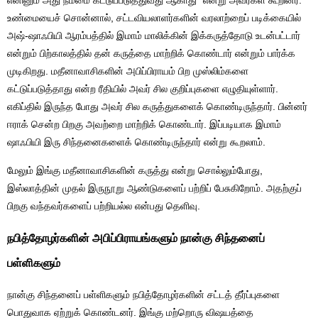
எனினும் அது நம்மை கட்டுப்படுத்துவது ஆகாது” என்று அவர்கள் கூறினர்.
உண்மையைச் சொன்னால், சட்டவியலாளர்களின் வரலாற்றைப் படிக்கையில்
அஷ்-ஷாஃபியி ஆரம்பத்தில் இமாம் மாலிக்கின் இக்கருத்தோடு உடன்பட்டார்
என்றும் பிற்காலத்தில் தன் கருத்தை மாற்றிக் கொண்டார் என்றும் பார்க்க
முடிகிறது. மதீனாவாசிகளின் அபிப்பிராயம் பிற முஸ்லிம்களை
கட்டுப்படுத்தாது என்ற ரீதியில் அவர் சில குறிப்புகளை எழுதியுள்ளார்.
எகிப்தில் இருந்த போது அவர் சில கருத்துகளைக் கொண்டிருந்தார். பின்னர்
ஈராக் சென்ற பிறகு அவற்றை மாற்றிக் கொண்டார். இப்படியாக இமாம்
ஷாஃபியி இரு சிந்தனைகளைக் கொண்டிருந்தார் என்று கூறலாம்.
மேலும் இங்கு மதீனாவாசிகளின் கருத்து என்று சொல்லும்போது,
இஸ்லாத்தின் முதல் இருநூறு ஆண்டுகளைப் பற்றிப் பேசுகிறோம். அதற்குப்
பிறகு வந்தவர்களைப் பற்றியல்ல என்பது தெளிவு.
நபித்தோழர்களின் அபிப்பிராயங்களும் நான்கு சிந்தனைப்
பள்ளிகளும்
நான்கு சிந்தனைப் பள்ளிகளும் நபித்தோழர்களின் சட்டத் தீர்ப்புகளை
பொதுவாக ஏற்றுக் கொண்டனர். இங்கு மற்றொரு விஷயத்தை