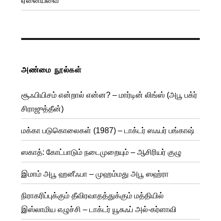
ஏனையவை
அண்மை நூல்கள்
சூஃபியிசம் என்றால் என்ன? – மார்டின் லிங்ஸ் (அபூ பக்ர்
சிராஜுத்தீன்)
மக்கா படுகொலைகள் (1987) – டாக்டர் ஸஃபர் பங்காஷ்
ஸகாத்: கோட்பாடும் நடைமுறையும் – ஆசிரியர் குழு
இமாம் அபூ ஹனீஃபா – முஹம்மது அபூ ஸஹ்ரா
நிராகரிப்புக்கும் தீவிரவாதத்துக்கும் மத்தியில்
இஸ்லாமிய எழுச்சி – டாக்டர் யூசுஃப் அல்-கர்ளாவி