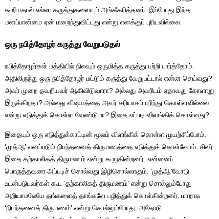
கூறியதால் எல்லா கருத்துகளையும் அங்கீகரித்தனர். இப்போது இந்த
மனப்பான்மை ஏன் மறைந்துவிட்டது என்று எனக்குப் புரியவில்லை.
ஒரு நபித்தோழர் கருத்து வேறுபடுதல்
நபித்தோழர்கள் மத்தியில் நிலவும் ஒருமித்த கருத்து பற்றி பார்த்தோம்.
அதிலிருந்து ஒரு நபித்தோழர் மட்டும் கருத்து வேறுபட்டால் என்ன செய்வது?
அவர் முறை தவறியவர் ஆகிவிடுவாரா? அல்லது அவரிடம் ஏதாவது கோளாறு
இருக்கிறதா? அல்லது விஷயத்தை அவர் சரியாகப் புரிந்து கொள்ளவில்லை
என்று எடுத்துக் கொள்ள வேண்டுமா? இதை எப்படி விளங்கிக் கொள்வது?
இதையும் ஒரு எடுத்துக்காட்டின் மூலம் விளங்கிக் கொள்ள முயற்சிப்போம்.
‘முத்ஆ’ எனப்படும் நிபந்தனைத் திருமணத்தை எடுத்துக் கொள்வோம். சிலர்
இதை தற்காலிகத் திருமணம் என்று கூறுகின்றனர். என்னைப்
பொருத்தவரை அப்படிச் சொல்வது இழிசொல்லாகும். ‘முத்ஆ’வோடு
உடன்படுபவர்கள் கூட ‘தற்காலிகத் திருமணம்’ என்று சொல்லும்போது
அறியாமலேயே தங்களைத் தாங்களே பழித்துக் கொள்கின்றனர். மாறாக
‘நிபந்தனைத் திருமணம்’ என்று சொல்லும்போது, அதோடு