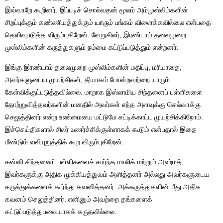
இவ்வாறே கூறினர். இப்படிச் சொல்வதன் மூலம் அம்முஸ்லிம்களின்
சிறப்புக்கும் கண்ணியத்துக்கும் யாரும் பங்கம் விளைக்கவில்லை என்பதை
தெளிவுபடுத்த விரும்புகிறேன். வேறுசிலர், இரண்டாம் தலைமுறை
முஸ்லிம்களின் கருத்துகளும் நம்மை கட்டுப்படுத்தும் என்றனர்.
இங்கு இரண்டாம் தலைமுறை முஸ்லிம்களின் மதிப்பு, மரியாதை,
அவர்களுடைய முயற்சிகள், தியாகம் போன்றவற்றை யாரும்
கேள்விக்குட்படுத்தவில்லை. மாறாக இஸ்லாமிய சிந்தனைப் பள்ளிகளை
தோற்றுவித்தவர்களின் மனதில் அவர்கள் எந்த அளவுக்கு செல்வாக்கு
செலுத்தினர் என்ற உண்மையை மட்டுமே சுட்டிக்காட்ட முயற்சிக்கிறோம்.
இச்செய்திகளால் சிலர் உணர்ச்சிக்குள்ளாகக் கூடும் என்பதால் இதை
மீண்டும் வலியுறுத்திக் கூற விரும்புகிறேன்.
சன்னி சிந்தனைப் பள்ளிகளைச் சார்ந்த மாலிக் மற்றும் அஹ்மத்,
இவர்களுக்கு அதிக முக்கியத்துவம் அளித்தனர் அல்லது அவர்களுடைய
கருத்துக்களைக் கூர்ந்து கவனித்தனர். அக்கருத்துகளின் மீது அதிக
கவனம் செலுத்தினர். எனினும் அவற்றை தங்களைக்
கட்டுப்படுத்துபவையாகக் கருதவில்லை.