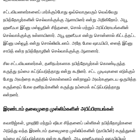
சட்டவியலாளர்களைப் பார்க்கும்போது ஒவ்வொருவரும் வெவ்வேறு
நபித்தோழர்களின் செல்வாக்குக்கு ஆளாயினர் என்று அறிகிறோம். அபூ
ஹனீஃபா இப்னு மஸ்வூதின் சிந்தனை, சொல் மற்றும் அபிப்பிராயங்களின்
செல்வாக்குக்கு உள்ளாயினார். அபூ ஹனீஃபா என்று சொன்னால் கிட்டத்தட்ட
இப்னு மஸ்வூத் என்று சொல்லிவிடலாம். அதே போல ஷாஃபியி, ஸைத் இப்னு
சாபித் என்ற நபித்தோழரின் செல்வாக்குக்கு ஆளானார்.
சில சட்டவியலாளர்கள், தனிநபர்களாக நபித்தோழர்கள் கொண்டிருந்த
கருத்து நம்மை கட்டுப்படுத்தாது என்று கூறினர். சட்ட முடிவுகளை எடுக்கும்
போது அவற்றை கருத்தில் கொள்ளலாம் என்றாலும் அவர்களுடைய ஒருமித்த
கருத்தைப் போல தனிநபர்களின் கருத்து நம்மைக் கட்டுப்படுத்தாது
என்றனர்.
இரண்டாம் தலைமுறை முஸ்லிம்களின் அபிப்பிராயங்கள்
கவாரிஜ்கள், ழாஹிரி மற்றும் ஷியா சிந்தனைப் பள்ளிகள் நபித்தோழர்களை
அடுத்து வந்த இரண்டாம் தலைமுறை முஸ்லிம்களின் (தாபியீன்) கருத்துகள்
நம்மை கட்டுப்படுத்தாது என்று கூறினர். அபூ ஹனீஃபாவும் ஷாஃபியியும்