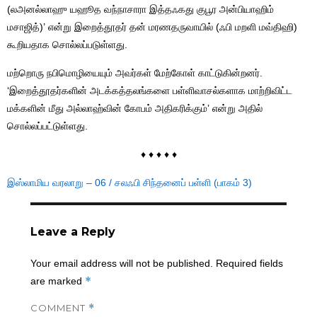
(லஅனல்லாஹு யஹூத வந்நாசாரா இத்தஃகது குபூர அன்பியாஹிம்
மசாஜித்)’ என்று இறைத்தூதர் தன் மரணதருவாயில் (ஃபி மறளி மவ்திஹி)
கூறியதாக சொல்லப்படுள்ளது.
மற்றொரு நபிமொழியையும் அவர்கள் மேற்கோள் காட்டுகின்றனர்.
‘இறைத்தூதர்களின் அடக்கத்தலங்களை பள்ளிவாசல்களாக மாற்றிவிட்ட
மக்களின் மீது அல்லாஹ்வின் கோபம் அதிகரிக்கும்’ என்று அதில்
சொல்லப்பட்டுள்ளது.
♦ ♦ ♦ ♦ ♦
இஸ்லாமிய வரலாறு – 06 / சலஃபி சிந்தனைப் பள்ளி (பாகம் 3)
Leave a Reply
Your email address will not be published.
Required fields
*
are marked
COMMENT
*