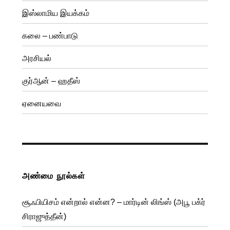
இஸ்லாமிய இயக்கம்
கலை – பண்பாடு
அரசியல்
குர்ஆன் – ஹதீஸ்
ஏனையவை
அண்மை நூல்கள்
சூஃபியிசம் என்றால் என்ன? – மார்டின் லிங்ஸ் (அபூ பக்ர்
சிராஜுத்தீன்)