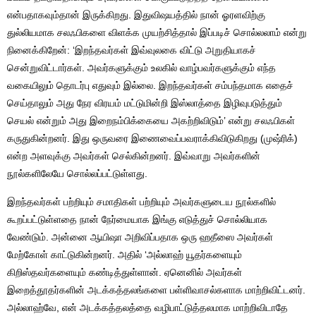
என்பதாகவும்தான் இருக்கிறது. இதுவிஷயத்தில் நான் ஓரளவிற்கு
துல்லியமாக சலஃபிகளை விளக்க முயற்சித்தால் இப்படிச் சொல்லலாம் என்று
நினைக்கிறேன்: ‘இறந்தவர்கள் இவ்வுலகை விட்டு அறுதியாகச்
சென்றுவிட்டார்கள். அவர்களுக்கும் உலகில் வாழ்பவர்களுக்கும் எந்த
வகையிலும் தொடர்பு எதுவும் இல்லை. இறந்தவர்கள் சம்பந்தமாக எதைச்
செய்தாலும் அது நேர விரயம் மட்டுமின்றி இஸ்லாத்தை இழிவுபடுத்தும்
செயல் என்றும் அது இறைநம்பிக்கையை அகற்றிவிடும்’ என்று சலஃபிகள்
கருதுகின்றனர். இது ஒருவரை இணைவைப்பவராக்கிவிடுகிறது (முஷ்ரிக்)
என்ற அளவுக்கு அவர்கள் செல்கின்றனர். இவ்வாறு அவர்களின்
நூல்களிலேயே சொல்லப்பட்டுள்ளது.
இறந்தவர்கள் பற்றியும் சமாதிகள் பற்றியும் அவர்களுடைய நூல்களில்
கூறப்பட்டுள்ளதை நான் நேர்மையாக இங்கு எடுத்துச் சொல்லியாக
வேண்டும். அன்னை ஆயிஷா அறிவிப்பதாக ஒரு ஹதீஸை அவர்கள்
மேற்கோள் காட்டுகின்றனர். அதில் ‘அல்லாஹ் யூதர்களையும்
கிறிஸ்தவர்களையும் கண்டித்துள்ளான். ஏனெனில் அவர்கள்
இறைத்தூதர்களின் அடக்கத்தலங்களை பள்ளிவாசல்களாக மாற்றிவிட்டனர்.
அல்லாஹ்வே, என் அடக்கத்தலத்தை வழிபாட்டுத்தலமாக மாற்றிவிடாதே