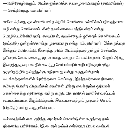
—நபித்தோழர்களும், அவர்களுக்கடுத்த தலைமுறையினரும் (தாபியீன்கள்)
— செய்திராதது என்கின்றனர்.
வசீலா அல்லது தவஸ்ஸுல் என்ற அரபிச் சொல்லை மன்னிக்கப்படுவதற்கான
வழி என்று சொல்லலாம். சிலர் தவஸ்ஸுலை மத்தியஸ்தம் என்று
மொழிபெயர்க்கின்றனர். சலஃபிகள், தவஸ்ஸுலும் ஓரிறைக் கொள்கையும்
(தவ்ஹீத்) ஒன்றுக்கொன்று முரணானது என்று நம்புகின்றனர். இக்கருத்தை
இன்னும் பெரிதாக்கி, இறைத்தூதரின் அடக்கத்தலத்துக்குச் செல்வதே
ஓரிறைக் கொள்கைக்கு முரணானது என்றும் சொல்கின்றனர். மேலும் அங்கு
இறைத்தூதரை மனதில் வைத்து செய்யப்படும் வழிபாடுகளும் ஏதோ
ஒருவிதத்தில் தவ்ஹீதுக்கு எதிரானது என்று கருதுகின்றனர்.
அடக்கத்தலங்களில் பிரார்த்தனை செய்வது, இறந்தவர்களை நினைவு
கூர்வது போன்ற விஷயங்கள் அவர்கள் புரிந்து வைத்துள்ள ஓரிறைக்
கொள்கைக்கு எதிரானது என்று கருதி மிக எளிதில் உணர்ச்சிவசப்படக்
கூடியவர்களாக இருக்கின்றனர். இவையனைத்தும் நூதனச் செயல்
(பித்அத்) என்று கருதுகின்றனர்.
அல்லாஹ்வின் கை குறித்து அவர்கள் கொண்டுள்ள கருத்தை நாம்
ஏற்கனவே பார்த்தோம். இப்னு அல் ஜவ்ஸி என்றொரு பிரபல ஹன்பலி