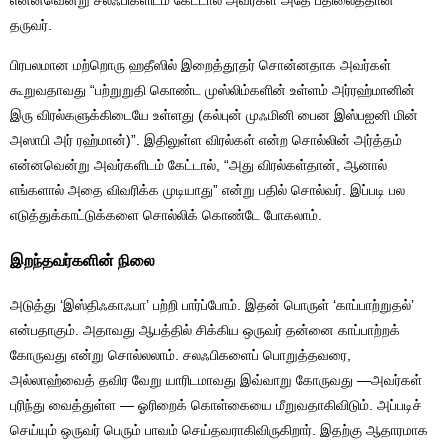
என்னவென்று சலஃபிகளிடம் கேட்டால் அவர்கள் அதே பதிலைத்தான்
தருவர்.
பிரபலமான மற்றொரு ஹதீஸில் இறைத்தூதர் சொன்னதாக அவர்கள்
கூறுவதாவது “பற்றுறுதி கொண்ட முஸ்லிம்களின் உள்ளம் அர்ரஹ்மானின்
இரு விரல்களுக்கிடையே உள்ளது (கல்புன் முஃமினி பைன இஸ்பஐனி மின்
அஸாபி அர் ரஹ்மான்)”. இதிலுள்ள விரல்கள் என்ற சொல்லின் அர்த்தம்
என்னவென்று அவர்களிடம் கேட்டால், “அது விரல்கள்தான், ஆனால்
எங்களால் அதை விவரிக்க முடியாது” என்று பதில் சொல்வர். இப்படி பல
எடுத்துக்காட்டுக்களை சொல்லிக் கொண்டே போகலாம்.
இறந்தவர்களின் நிலை
அடுத்து ‘இஸ்திஃகாஃபா’ பற்றி பார்ப்போம். இதன் பொருள் ‘காப்பாற்றுதல்’
என்பதாகும். அதாவது ஆபத்தில் சிக்கிய ஒருவர் தன்னை காப்பாற்றக்
கோருவது என்று சொல்லலாம். சலஃபிகளைப் பொறுத்தவரை,
அல்லாஹ்வைத் தவிர வேறு யாரிடமாவது இவ்வாறு கோருவது —அவர்கள்
புரிந்து வைத்துள்ள — ஓரிறைக் கொள்கையை மீறுவதாகிவிடும். அப்படிச்
செய்யும் ஒருவர் பெரும் பாவம் செய்தவராகிவிருகிறார். இதற்கு ஆதாரமாக