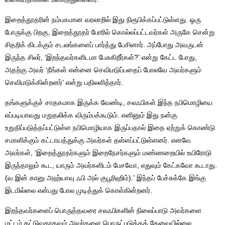
இறைத்தூதரின் நம்பகமான வரலாறில் இது நிரூபிக்கப்பட்டுள்ளது. ஒரு
போருக்கு பிறகு, இறைத்தூதர் போரில் கொல்லப்பட்டவர்கள் அருகே சென்று
சிதறிக் கிடக்கும் சடலங்களைப் பார்த்து பேசினார். அப்போது அவருடன்
இருந்த சிலர், ‘இறந்தவர்களிடமா பேசுகிறீர்கள்?’ என்று கேட்ட போது,
அதற்கு அவர் ‘நீங்கள் என்னை செவிமடுப்பதைப் போலவே அவர்களும்
செவிமடுக்கின்றனர்’ என்று பதிலளித்தார்.
தங்களுக்குச் சாதகமாக இருக்க வேண்டி, சலஃபிகள் இந்த நபிமொழியை
எப்படியாவது மறுதலிக்க விரும்பக்கூடும். எனினும் இது நன்கு
உறுதிப்படுத்தப்பட்டுள்ள நபிமொழியாக இருப்பதால் இதை ஏற்றுக் கொண்டு
சமாளிக்கும் கட்டாயத்துக்கு அவர்கள் தள்ளப்பட்டுள்ளனர். எனவே
அவர்கள், ‘இறைத்தூதர்களும் இறைநேசர்களும் மண்ணறையில் உயிரோடு
இருந்தாலும் கூட, யாரும் அவர்களிடம் பேசவோ, எதுவும் கேட்கவோ கூடாது.
(வ இன் கானு அஹ்யாவு ஃபி அல் குபூரிஹிம்).’ இந்தப் பேச்சுக்கே இங்கு
இடமில்லை என்பது போல முடித்துக் கொள்கின்றனர்.
இறந்தவர்களைப் பொருத்தவரை சலஃபிகளின் நிலைப்பாடு அவர்களை
மட்டம் தட்டுவதாகவும் அவர்களை பொருட்படுத்தத் தேவையில்லை