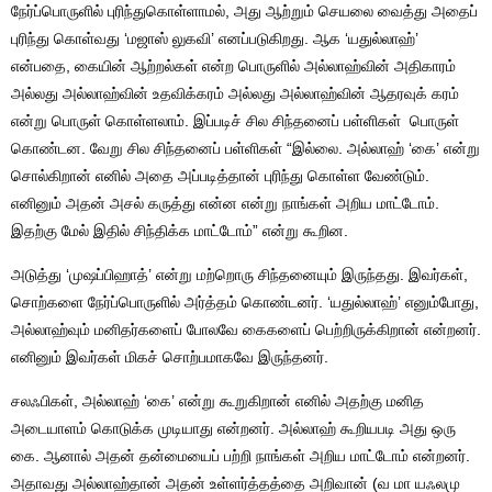
நேர்ப்பொருளில் புரிந்துகொள்ளாமல், அது ஆற்றும் செயலை வைத்து அதைப்
புரிந்து கொள்வது ‘மஜாஸ் லுகவி’ எனப்படுகிறது. ஆக ‘யதுல்லாஹ்’
என்பதை, கையின் ஆற்றல்கள் என்ற பொருளில் அல்லாஹ்வின் அதிகாரம்
அல்லது அல்லாஹ்வின் உதவிக்கரம் அல்லது அல்லாஹ்வின் ஆதரவுக் கரம்
என்று பொருள் கொள்ளலாம். இப்படிச் சில சிந்தனைப் பள்ளிகள் பொருள்
கொண்டன. வேறு சில சிந்தனைப் பள்ளிகள் “இல்லை. அல்லாஹ் ‘கை’ என்று
சொல்கிறான் எனில் அதை அப்படித்தான் புரிந்து கொள்ள வேண்டும்.
எனினும் அதன் அசல் கருத்து என்ன என்று நாங்கள் அறிய மாட்டோம்.
இதற்கு மேல் இதில் சிந்திக்க மாட்டோம்” என்று கூறின.
அடுத்து ‘முஷப்பிஹாத்’ என்று மற்றொரு சிந்தனையும் இருந்தது. இவர்கள்,
சொற்களை நேர்ப்பொருளில் அர்த்தம் கொண்டனர். ‘யதுல்லாஹ்’ எனும்போது,
அல்லாஹ்வும் மனிதர்களைப் போலவே கைகளைப் பெற்றிருக்கிறான் என்றனர்.
எனினும் இவர்கள் மிகச் சொற்பமாகவே இருந்தனர்.
சலஃபிகள், அல்லாஹ் ‘கை’ என்று கூறுகிறான் எனில் அதற்கு மனித
அடையாளம் கொடுக்க முடியாது என்றனர். அல்லாஹ் கூறியபடி அது ஒரு
கை. ஆனால் அதன் தன்மையைப் பற்றி நாங்கள் அறிய மாட்டோம் என்றனர்.
அதாவது அல்லாஹ்தான் அதன் உள்ளர்த்தத்தை அறிவான் (வ மா யஃலமு