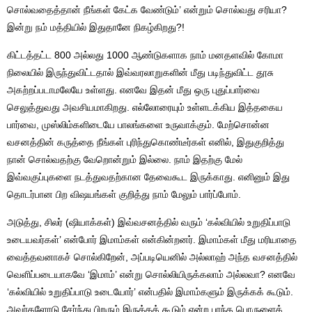
சொல்வதைத்தான் நீங்கள் கேட்க வேண்டும்’ என்றும் சொல்வது சரியா?
இன்று நம் மத்தியில் இதுதானே நிகழ்கிறது?!
கிட்டத்தட்ட 800 அல்லது 1000 ஆண்டுகளாக நாம் மனதளவில் கோமா
நிலையில் இருந்துவிட்டதால் இவ்வரலாறுகளின் மீது படிந்துவிட்ட தூசு
அகற்றப்படாமலேயே உள்ளது. எனவே இதன் மீது ஒரு புதுப்பார்வை
செலுத்துவது அவசியமாகிறது. எல்லோரையும் உள்ளடக்கிய இத்தகைய
பார்வை, முஸ்லிம்களிடையே பாலங்களை உருவாக்கும். மேற்சொன்ன
வசனத்தின் கருத்தை நீங்கள் புரிந்துகொண்டீர்கள் எனில், இதுகுறித்து
நான் சொல்வதற்கு வேறொன்றும் இல்லை. நாம் இதற்கு மேல்
இவ்வகுப்புகளை நடத்துவதற்கான தேவைகூட இருக்காது. எனினும் இது
தொடர்பான பிற விஷயங்கள் குறித்து நாம் மேலும் பார்ப்போம்.
அடுத்து, சிலர் (ஷியாக்கள்) இவ்வசனத்தில் வரும் ‘கல்வியில் உறுதிப்பாடு
உடையவர்கள்’ என்போர் இமாம்கள் என்கின்றனர். இமாம்கள் மீது மரியாதை
வைத்தவனாகச் சொல்கிறேன், அப்படியெனில் அல்லாஹ் அந்த வசனத்தில்
வெளிப்படையாகவே ‘இமாம்’ என்று சொல்லியிருக்கலாம் அல்லவா? எனவே
‘கல்வியில் உறுதிப்பாடு உடையோர்’ என்பதில் இமாம்களும் இருக்கக் கூடும்.
அவர்களோடு சேர்ந்து பிறரும் இருக்கக் கூடும் என்ற பரந்த பொருளைக்