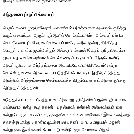
நிலவும் வசனங்கள் வேறுசிலவும் உள்ளன.
சிந்தனையும் நம்பிக்கையும்
பெரும்பாலான முதஷாபிஹாத் வசனங்கள் பரிசுத்தமான அல்லாஹ் குறித்து
வரும் வசனங்கள் ஆகும். குர்ஆனில் சொல்லப்பட்டுள்ள அல்லாஹ் பற்றிய
செய்திகளையும் விவரணங்களையும் மனித அறிவு ஒன்று, சிந்தித்து
பொருள் கொள்ள முயற்சிக்கும் அல்லது ‘என்னால் இதைப் புரிந்துகொள்ள
முடியாது. எனவே அல்லாஹ் சொல்வதை பொதுவாகப் புரிந்துகொண்டு
அதன் குறிப்பான அர்த்தங்களை அவனிடமே விட்டுவிடுவோம்’ என்று
சொல்லி தன்னை ஆசுவாவாசப்படுத்திக் கொள்ளும். இதில், சிந்தித்து
அவற்றின் அர்த்தங்களை செம்மையாக்க விரும்பியவர்கள் அவை குறித்து
ஆழ்ந்து சிந்தித்தனர்.
எடுத்துக்காட்டாக, பரிசுத்தமான அல்லாஹ் குர்ஆனில் ‘யதுல்லாஹி ஃபவ்க
அய்தீஹிம்’ என்று கூறுகிறான். ‘யதுல்லாஹ்’ என்றால் அல்லாஹ்வின் கை
என்று பொருள். சலஃபிகள், முஃதசிலாக்கள் என எல்லோரும் இவ்வசனத்தை
சிந்தித்து புரிந்து கொள்ள முயற்சி செய்தனர். அரபு மொழியில் ‘மஜாஸ்’
என்று ஒரு இலக்கணக் கோட்பாடு உண்டு. ஒரு சொல்லை அதன்