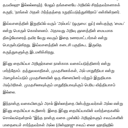
தஃவீலஹு இல்லல்லாஹ்). மேலும் தங்களையே அறிவில் சிறந்தவர்களாகக்
கருதி, ‘நாங்கள் அதன் அர்த்தத்தை உறுதிப்படுத்துகிறோம்’ என்கின்றனர்.
இவ்வசனத்தின் இறுதியில் வரும் ‘அல்பாப்’ (ஒருமை: லுப்) என்பதற்கு ‘மைய’
என்று பொருள் கொள்ளலாம். அதாவது அறிவு ஞானத்தின் மையமாக
திகழ்வோரைத் தவிர வேறு எவரும் இதை உணரமாட்டார்கள் என்று
பொருள்படுகிறது. இவ்வசனத்தின் கடைசி பகுதிகூட இருவித
கருத்துகளுக்கு இடமளிக்கிறது.
இப்னு தைமிய்யா அறிஞர்களை நான்காக வகைப்படுத்தினார் என்று
பார்த்தோம். தத்துவவாதிகள், முஃதசிலாக்கள், அல் மாதுரீதியா என்று
அழைக்கப்படும் முஃதசிலாவின் ஒரு கிளையினர் மற்றும் இறுதியாக
அஷ்அரிகள். முஃதசிலாவுக்கும் மாதுரீதியாவுக்கும் பெரிய வித்தியாசம்
இல்லை.
இந்நான்கு வகையினரும் அசல் இஸ்லாத்தை பின்பற்றுபவர்கள் அல்ல என்று
இப்னு தைமிய்யா கூறினார். இதை இப்னு தைமிய்யாவின் வார்த்தைகளில்
சொல்வதென்றால் “இந்த நான்கு வகை முஸ்லிம் அறிஞர்களும் சலஃப்களின்
பாதையைச் சார்ந்தவர்கள் அல்ல (மின்ஹாஜு சலஃப் லைச ஹாதிஹில்