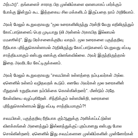
அர்பஅ)”. தங்களைச் சாராத பிற முஸ்லிம்களை ஏளனமாகப் பார்க்கும்
போக்கு இன்றும் கூட இத்தகைய சில மக்களிடம் இருப்பதை நாம் அறிவோம்.
அவர் மேலும் கூறுவதாவது “மூல உரைகளிலிருந்து அன்றி வேறு எதிலிருந்தும்
கோட்பாடுகளைப் பெற முடியாது (லி அன்னல் அகாயித இல்லாமல்
மஃஸூஸ்)”. இது பிரச்சனைக்குரிய வாதம். மூல உரைகளை பகுத்தறிவு
ரீதியாக புரிந்துகொள்ளாமல் அதிலிருந்து கோட்பாடுகளைப் பெறுவது எப்படி
சாத்தியமாகும் என்பது எனக்கு விளங்கவில்லை. அவர் இருந்திருத்தால்
இதை அவரிடமே கேட்டிருக்கலாம்.
அவர் மேலும் கூறுவதாவது “சலஃபிகள் உள்ளத்தை நம்புபவர்கள் அல்ல.
ஏனெனில் உள்ளம் வழிதவறக் கூடும். எனவே அவர்கள் மூல உரைகளின்
மீதுதான் உறுதியான நம்பிக்கை கொள்கின்றனர்”. மீண்டும் அதே
கேள்வியை எழுப்புகிறேன். சிந்திக்கும் உள்ளமின்றி, உரைகளை
புரிந்துகொள்ளாமல் இது எப்படி சாத்தியமாகும்?!
சலஃபிகள், பகுத்தறிவு ரீதியாக குர்ஆனுக்கு அளிக்கப்பட்டுள்ள
விளக்கங்கள் அனைத்தும் இஸ்லாத்துக்குப் புறம்பானது என்பது போல
சொல்கின்றனர். ஏனெனில் இது சலஃப்களான முஸ்லிம்களின் முன்னோர்கள்