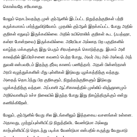
கொள்வதே சரியானது.
மேலும் தொடர்வதற்கு முன் குர்ஆனில் இடப்பட்ட நிறுத்தற்குறிகள் பற்றி
சுருக்கமாகப் பார்த்துவிடுவோம். முதலில் குர்ஆன் இறக்கப்பட்ட போது அதில்
குறிகள் எதுவும் இருக்கவில்லை. அதில் உயிரொலிக் குறிகள் கூட (ஃபத்ஹா,
கஸ்ரா போன்றவை) இருக்கவில்லை. அரேபியா அல்லாத பிற பகுதிகளில்
வாழ்ந்த மக்களுக்கு இது பெரும் சிரமத்தைக் கொடுத்தது. இமாம் அலீ
காலத்தில் இப்பிரச்சனை கவனம் பெற்ற போது, அவர் அபு அல் அஸ்வத் அத்
துவலி என்பவரிடம் இதற்கு தீர்வு காணப் பணித்தார். அதன் பின்னர்தான்
அரபி எழுத்துக்களின் மீது புள்ளிகள் இடுவது புழக்கத்திற்கு வந்தது.
அதைத் தொடர்ந்து பிற குறிகளும், நிறுத்தற்குறிகளும் இடுவது
புழக்கத்திற்கு வந்தன. அப்பாஸி ஆட்சிகாலத்தில் முஸ்லிம் விஞ்ஞானமும்
அறிவொளியும் உச்ச நிலையில் இருந்த போது இது நிகழ்ந்திருக்கும் என்று
கணிக்கிறேன்.
மேலும், குர்ஆனில் வேறு சில இடங்களிலும் இத்தகைய வசனங்கள் உள்ளன.
அதாவது, முற்றுப்புள்ளியிட்டு நிறுத்திவிட வேண்டுமா அல்லது
காற்புள்ளியிட்டு தொடந்து படிக்க வேண்டுமா என்பதில் கருத்து வேறுபாடு