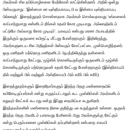
அவர்கள் சில நபிமொழிகளை மேற்கோள் காட்டுகின்றனர். அதில் ஒன்று
பின்வருமாறு: ‘இன்னமா லா யுஸ்திஃகாஃபு பி வ இன்னம யுஸ்திஃகாஃபு
பில்லாஹ்’. இறைத்தூதர் சொன்னதாக அவர்கள் சொல்வதாவது ‘உங்களைக்
காப்பாற்றுமாறு என்னிடம் நீங்கள் உதவி கோர முடியாது. அல்லாஹ்விடம்
மட்டுமே அவ்வாறு கோர முடியும்’. ஃகவுஃப் என்பது மரண அபாயத்தில்
இருக்கும் ஒருவரை உயிரூட்டி மீட்பது போன்றதாகும். இதிலிருந்து,
அவர்களுடைய சில அறிஞர்கள் பின்வரும் கோட்பாட்டை முன்மொழிந்தனர்:
ஒரு மனிதன் மற்றொரு மனிதனிடம் ஆபத்திலிருந்து தன்னைக்
காப்பாற்றுமாறு கேட்பது, மூழ்கிக் கொண்டிருக்கும் ஒருவனிடம் மூழ்கிக்
கொண்டிருக்கும் மற்றொருவன் உதவி கேட்பது போன்றதாகும் (இஸ்திகாஃபி
தில் மஹ்லுக் பில் மஹ்லுக் அஸ்திகாஃபி அல் கரீக் பில் கரீக்).
இறைத்தூதர்களும் இறைநேசர்களும் இறந்த பிறகு மண்ணறையில்
உயிரோடிருப்பார்கள் என்று கருதப்பட்டாலும் கூட முஸ்லிம்கள் அவர்களிடம்
எதுவும் கேட்கக் கூடாது என்று இப்னு தைமிய்யா கூறுகிறார்.
இறந்தவர்களின் மண்ணறை நிலை குறித்து பல கருத்துகள் உள்ளன. ஒருவர்
இறந்த பிறகு அவரிடம் யாராவது பேசினால் அது அவர்களுக்கு கேட்கும்
என்று பெரும்பாலான முஸ்லிம்கள் நம்புகின்றனர் என்பதை சலஃபி
வகையறாக்கள் உணர்ந்துள்ளனர்.