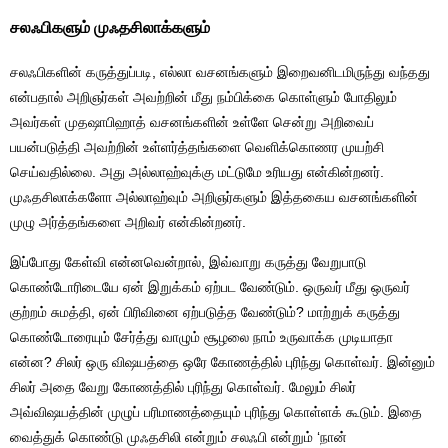
சலஃபிகளும் முஃதசிலாக்களும்
சலஃபிகளின் கருத்துப்படி, எல்லா வசனங்களும் இறைவனிடமிருந்து வந்தது
என்பதால் அறிஞர்கள் அவற்றின் மீது நம்பிக்கை கொள்ளும் போதிலும்
அவர்கள் முதஷாபிஹாத் வசனங்களின் உள்ளே சென்று அறிவைப்
பயன்படுத்தி அவற்றின் உள்ளர்த்தங்களை வெளிக்கொணர முயற்சி
செய்வதில்லை. அது அல்லாஹ்வுக்கு மட்டுமே உரியது என்கின்றனர்.
முஃதசிலாக்களோ அல்லாஹ்வும் அறிஞர்களும் இத்தகைய வசனங்களின்
முழு அர்த்தங்களை அறிவர் என்கின்றனர்.
இப்போது கேள்வி என்னவென்றால், இவ்வாறு கருத்து வேறுபாடு
கொண்டோரிடையே ஏன் இறுக்கம் ஏற்பட வேண்டும். ஒருவர் மீது ஒருவர்
குற்றம் சுமத்தி, ஏன் பிரிவினை ஏற்படுத்த வேண்டும்? மாற்றுக் கருத்து
கொண்டோரையும் சேர்த்து வாழும் சூழலை நாம் உருவாக்க முடியாதா
என்ன? சிலர் ஒரு விஷயத்தை ஒரே கோணத்தில் புரிந்து கொள்வர். இன்னும்
சிலர் அதை வேறு கோணத்தில் புரிந்து கொள்வர். மேலும் சிலர்
அவ்விஷயத்தின் முழுப் பரிமாணத்தையும் புரிந்து கொள்ளக் கூடும். இதை
வைத்துக் கொண்டு முஃதசிலி என்றும் சலஃபி என்றும் ‘நான்