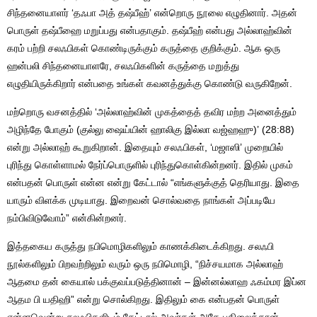
சிந்தனையாளர் ‘தஃபா அத் தஷ்பீஹ்’ என்றொரு நூலை எழுதினார். அதன்
பொருள் தஷ்பீஹை மறுப்பது என்பதாகும். தஷ்பீஹ் என்பது அல்லாஹ்வின்
கரம் பற்றி சலஃபிகள் கொண்டிருக்கும் கருத்தை குறிக்கும். ஆக ஒரு
ஹன்பலி சிந்தனையாளரே, சலஃபிகளின் கருத்தை மறுத்து
எழுதியிருக்கிறார் என்பதை உங்கள் கவனத்துக்கு கொண்டு வருகிறேன்.
மற்றொரு வசனத்தில் ‘அல்லாஹ்வின் முகத்தைத் தவிர மற்ற அனைத்தும்
அழிந்தே போகும் (குல்லு ஷைய்யின் ஹாலிகு இல்லா வஜ்ஹஹு)’ (28:88)
என்று அல்லாஹ் கூறுகிறான். இதையும் சலஃபிகள், ‘மஜாஸி’ முறையில்
புரிந்து கொள்ளாமல் நேர்ப்பொருளில் புரிந்துகொள்கின்றனர். இதில் முகம்
என்பதன் பொருள் என்ன என்று கேட்டால் “எங்களுக்குத் தெரியாது. இதை
யாரும் விளக்க முடியாது. இறைவன் சொல்வதை நாங்கள் அப்படியே
நம்பிவிடுவோம்” என்கின்றனர்.
இத்தகைய கருத்து நபிமொழிகளிலும் காணக்கிடைக்கிறது. சலஃபி
நூல்களிலும் பிறவற்றிலும் வரும் ஒரு நபிமொழி, “நிச்சயமாக அல்லாஹ்
ஆதமை தன் கையால் பக்குவப்படுத்தினான் – இன்னல்லாஹ ஃகம்மர இப்ன
ஆதம பி யதிஹி” என்று சொல்கிறது. இதிலும் கை என்பதன் பொருள்